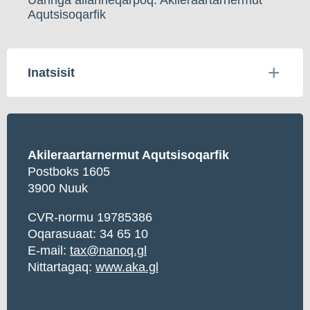
Aqutsisoqarfik
Inatsisit
Akileraartarnermut Aqutsisoqarfik
Postboks 1605
3900 Nuuk
CVR-normu 19785386
Oqarasuaat: 34 65 10
E-mail:
tax@nanoq.gl
Nittartagaq:
www.aka.gl