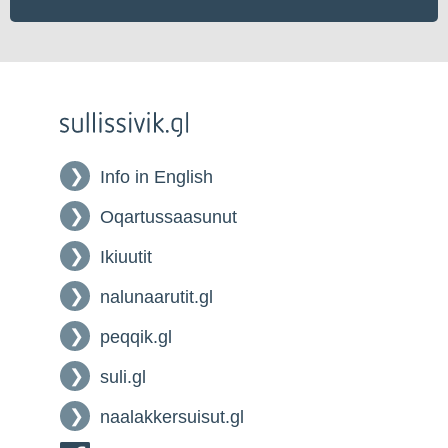
Info in English
Oqartussaasunut
Ikiuutit
nalunaarutit.gl
peqqik.gl
suli.gl
naalakkersuisut.gl