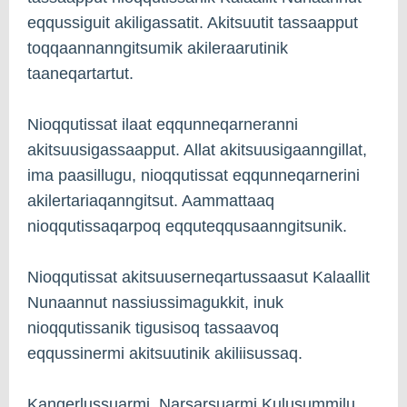
eqqussiguit akiligassatit. Akitsuutit tassaapput
toqqaannanngitsumik akileraarutinik
taaneqartartut.
Nioqqutissat ilaat eqqunneqarneranni
akitsuusigassaapput. Allat akitsuusigaanngillat,
ima paasillugu, nioqqutissat eqqunneqarnerini
akilertariaqanngitsut. Aammattaaq
nioqqutissaqarpoq eqquteqqusaanngitsunik.
Nioqqutissat akitsuuserneqartussaasut Kalaallit
Nunaannut nassiussimagukkit, inuk
nioqqutissanik tigusisoq tassaavoq
eqqussinermi akitsuutinik akiliisussaq.
Kangerlussuarmi, Narsarsuarmi Kulusummilu