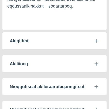
eqqussanik nakkutilliisoqartarpoq.
Akigititat
Akiliineq
Nioqqutissat akileraaruteqanngitsut