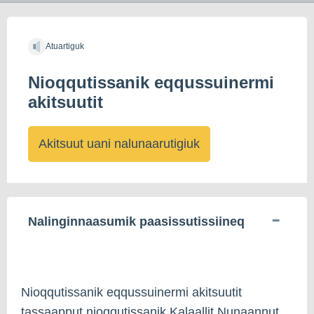
Atuartiguk
Nioqqutissanik eqqussuinermi
akitsuutit
Akitsuut uani nalunaarutigiuk
Nalinginnaasumik paasissutissiineq
Nioqqutissanik eqqussuinermi akitsuutit
tassaapput nioqqutissanik Kalaallit Nunaannut