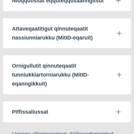
Nioqqutissat eqquteqqusaanngitsut
Attaveqaatitigut qinnuteqaatit
nassiunniarukku (MitID-eqaruit)
Ornigullutit qinnuteqaatit
tunniukkiartorniarukku (MitID-
eqanngikkuit)
Piffissaliussat
Uannga allanneqarpoq: Akileraartarnermut