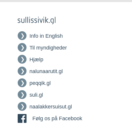
Info in English
Til myndigheder
Hjælp
nalunaarutit.gl
peqqik.gl
suli.gl
naalakkersuisut.gl
Følg os på Facebook