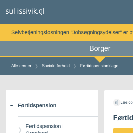
Gå
til
indholdet
Selvbetjeningsløsningen "Jobsøgningsydelser" er pt. 
Borger
Alle emner
Sociale forhold
Førtidspensionklage
Gå
til
Læs op
indholdet
Førtidspension
Førti
Førtidspension i