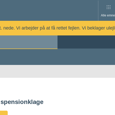
Alle emne
nede. Vi arbejder på at få rettet fejlen. Vi beklager ulej
dspensionklage