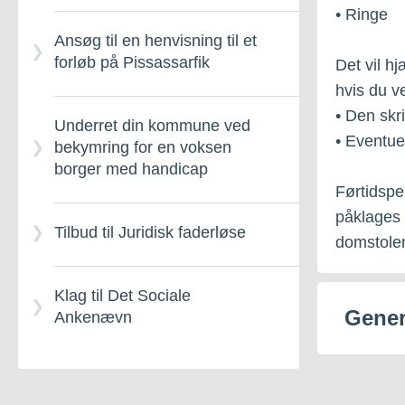
• Ringe
Ansøg til en henvisning til et
Takstbestemt hjælp
forløb på Pissassarfik
Familiecentre
Det vil h
hvis du v
Trangsbestemt hjælp
• Den skri
Underret din kommune ved
Illernit – Generelt om
• Eventu
bekymring for en voksen
Oplysningspligt m.m.
borger med handicap
Krisecentre – Generelt
Førtidspe
om
påklages 
Sådan klager du
Tilbud til Juridisk faderløse
domstole
Vold – Rådgivning og
Offentlig hjælp
Klag til Det Sociale
anmeldelse
Gener
Ankenævn