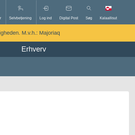
r
Selvbetjening
Log ind
Digital Post
Søg
Kalaallisut
ligheden. M.v.h.:
Majoriaq
Erhverv