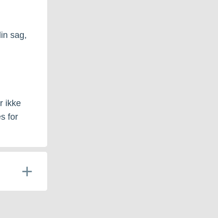
in sag,
r ikke
s for