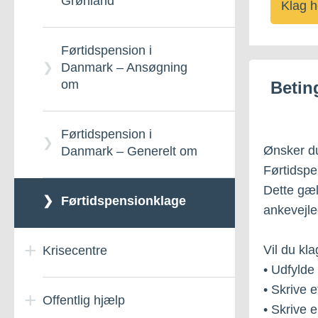
Grønland
Klag h
Førtidspension i
Danmark – Ansøgning
om
Beting
Førtidspension i
Ønsker du
Danmark – Generelt om
Førtidspe
Dette gæl
Førtidspensionklage
ankevejle
Vil du kl
Krisecentre
• Udfylde
• Skrive e
Offentlig hjælp
Alliaq - tilbud til borgere
• Skrive 
der udøver vold