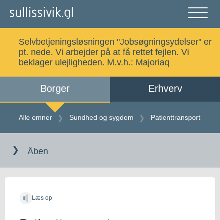
Gå
til
indholdet
Åben
og
Selvbetjeningsløsningen "Jobsøgningsydelser" er
luk
Søg
pt. nede. Vi arbejder på at få rettet fejlen. Vi
menu
beklager ulejligheden. M.v.h.:
Majoriaq
Borger
Erhverv
Alle emner
Selvbetjening
Alle emner
Sundhed og sygdom
Patienttransport
Gå
Log ind
Digital Post
til
Åben
indholdet
Kalaallisut
Læs op