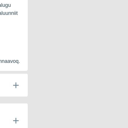
alugu
luunniit
sinnaavoq.