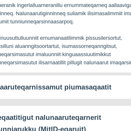
rneranik ingerlalluarneranillu ernummateqarneq aallaavig
ninneq. Nalunaarutiginninneq suliamik ilisimasalimmiit ima
umit tunniunneqarsinnaasarpoq.
nuusuttulluunniit ernumanaatilimmik pissusilersortut,
tsilluni atuanngitsoortartut, isumassorneqanngitsut,
neqarsimasutut imaluunniit kinguaassiuutimikkut
nneqarsimasutut ilisarnaatillit pillugit nalunaarut imaqar
aaruteqarnissamut piumasaqaatit
eqaatitigut nalunaaruteqarnerit
unniarukku (MitID-eqaruit)