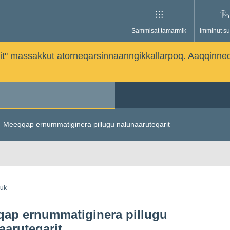
Sammisat tamarmik
Imminut su
issutit" massakkut atorneqarsinnaanngikkallarpoq. Aaqqinne
Meeqqap ernummatiginera pillugu nalunaaruteqarit
guk
ap ernummatiginera pillugu
aaruteqarit