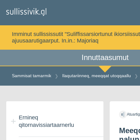
Gå
til
indholdet
Imminut sullississutit "Suliffissarsiortunut ikiorsi
ajuusaarutigaarput. In.in.:
Majoriaq
Innuttaasumut
Sammisat tamarmik
Ilaqutariinneq, meeqqat utoqqaallu
Gå
til
Atuarti
indholdet
Ernineq
qitornavissiartaarnerlu
Meeqq
nalun