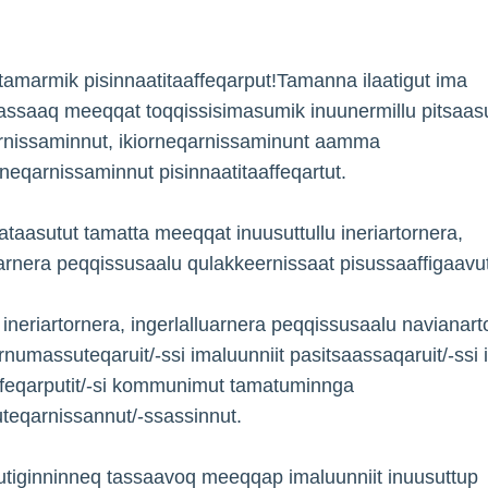
amarmik pisinnaatitaaffeqarput!Tamanna ilaatigut ima
assaaq meeqqat toqqissisimasumik inuunermillu pitsaas
rnissaminnut, ikiorneqarnissaminunt aamma
neqarnissaminnut pisinnaatitaaffeqartut.
ataasutut tamatta meeqqat inuusuttullu ineriartornera,
uarnera peqqissusaalu qulakkeernissaat pisussaaffigaavut
neriartornera, ingerlalluarnera peqqissusaalu navianart
i ernumassuteqaruit/-ssi imaluunniit pasitsaassaqaruit/-ssi illi
feqarputit/-si kommunimut tamatuminnga
teqarnissannut/-ssassinnut.
tiginninneq tassaavoq meeqqap imaluunniit inuusuttup