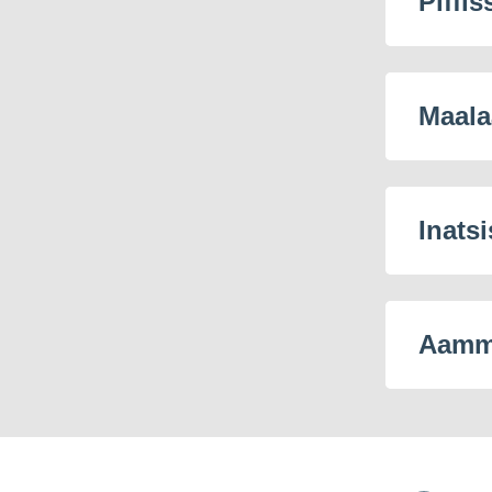
Piffis
Maala
Inatsi
Aamma