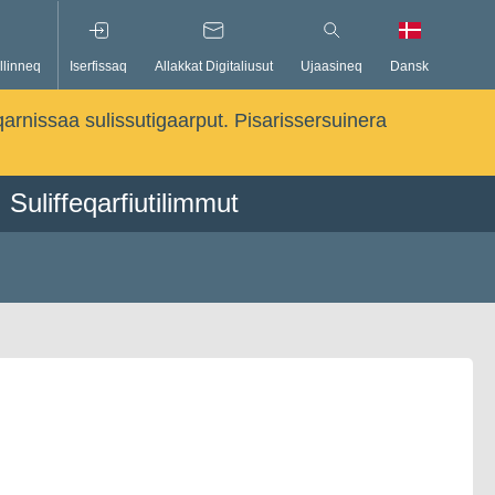
llinneq
Iserfissaq
Allakkat Digitaliusut
Ujaasineq
Dansk
qarnissaa sulissutigaarput. Pisarissersuinera
Suliffeqarfiutilimmut