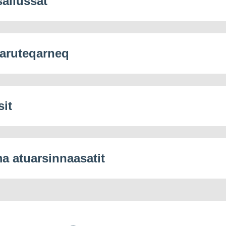
saliussat
aruteqarneq
sit
 atuarsinnaasatit