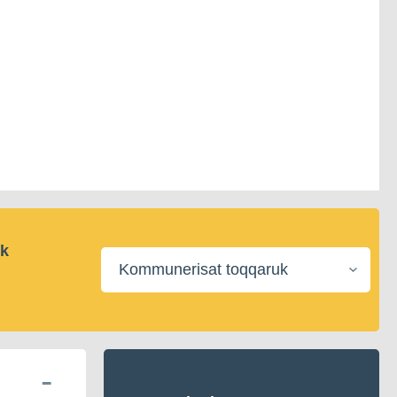
ik
Kommunerisat
toqqaruk