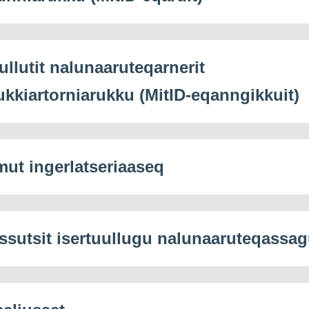
ullutit nalunaaruteqarnerit
ukkiartorniarukku (MitID-eqanngikkuit)
mut ingerlatseriaaseq
ssutsit isertuullugu nalunaaruteqassag