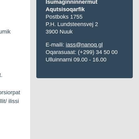
Isumaginninnermut
Aqutsisoqarfik
Postboks 1755
P.H. Lundsteensvej 2
umik
3900 Nuuk
E-maili:
iass@nanoq.gl
Oqarasuaat: (+299) 34 50 00
Ulluinnarni 09.00 - 16.00
.
orsiorpat
t/ ilissi