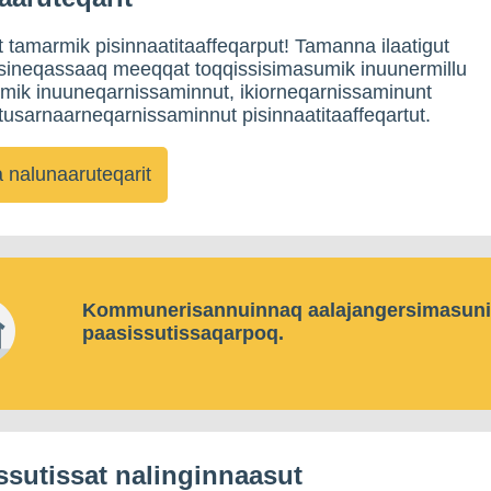
tamarmik pisinnaatitaaffeqarput! Tamanna ilaatigut
sineqassaaq meeqqat toqqissisimasumik inuunermillu
umik inuuneqarnissaminnut, ikiorneqarnissaminunt
sarnaarneqarnissaminnut pisinnaatitaaffeqartut.
nalunaaruteqarit
Kommunerisannuinnaq aalajangersimasun
paasissutissaqarpoq.
ssutissat nalinginnaasut