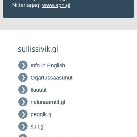
Nittartagaq:
www.apn.gl
Info in English
Oqartussaasunut
Ikiuutit
nalunaarutit.gl
peqqik.gl
suli.gl