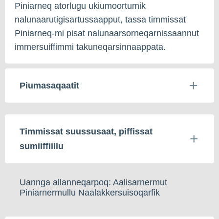
Piniarneq atorlugu ukiumoortumik
nalunaarutigisartussaapput, tassa timmissat
Piniarneq-mi pisat nalunaarsorneqarnissaannut
immersuiffimmi takuneqarsinnaappata.
Piumasaqaatit
Timmissat suussusaat, piffissat
sumiiffiillu
Uannga allanneqarpoq: Aalisarnermut
Piniarnermullu Naalakkersuisoqarfik