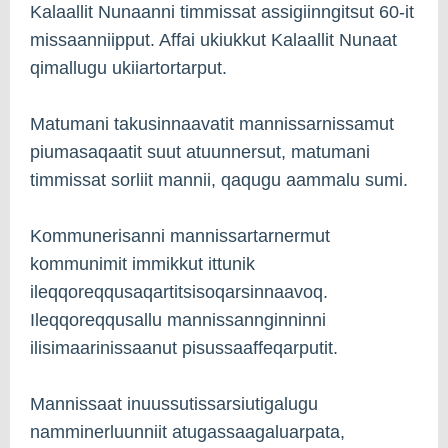
Kalaallit Nunaanni timmissat assigiinngitsut 60-it
missaanniipput. Affai ukiukkut Kalaallit Nunaat
qimallugu ukiiartortarput.
Matumani takusinnaavatit mannissarnissamut
piumasaqaatit suut atuunnersut, matumani
timmissat sorliit mannii, qaqugu aammalu sumi.
Kommunerisanni mannissartarnermut
kommunimit immikkut ittunik
ileqqoreqqusaqartitsisoqarsinnaavoq.
Ileqqoreqqusallu mannissannginninni
ilisimaarinissaanut pisussaaffeqarputit.
Mannissaat inuussutissarsiutigalugu
namminerluunniit atugassaagaluarpata,