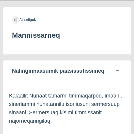
Atuartiguk
Mannissarneq
Nalinginnaasumik paasissutissiineq
Kalaallit Nunaat tamarmi timmiaqarpoq, imaani,
sineriammi nunatannilu isorliusuni sermersuup
sinaani. Sermersuaq kisimi timmissanit
najorneqanngilaq.