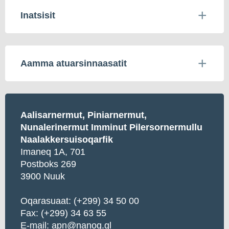
Inatsisit
Aamma atuarsinnaasatit
Aalisarnermut, Piniarnermut,
Nunalerinermut Imminut Pilersornermullu
Naalakkersuisoqarfik
Imaneq 1A, 701
Postboks 269
3900 Nuuk
Oqarasuaat: (+299) 34 50 00
Fax: (+299) 34 63 55
E-mail:
apn@nanoq.gl