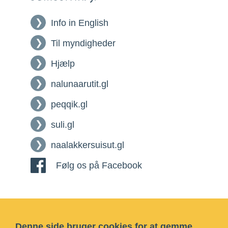
Info in English
Til myndigheder
Hjælp
nalunaarutit.gl
peqqik.gl
suli.gl
naalakkersuisut.gl
Følg os på Facebook
Denne side bruger cookies for at gemme