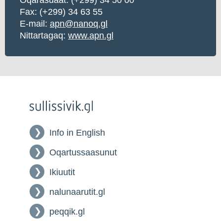
Fax: (+299) 34 63 55
E-mail:
apn@nanoq.gl
Nittartagaq:
www.apn.gl
Info in English
Oqartussaasunut
Ikiuutit
nalunaarutit.gl
peqqik.gl