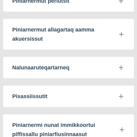
Piniarnermut periutsit
Piniarnermut allagartaq aamma
akuersissut
Nalunaaruteqartarneq
Pisassiissutit
Piniarnermi nunat immikkoortui
piffissallu piniarfiusinnaasut