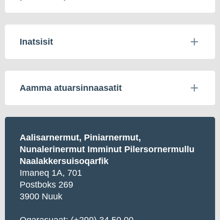
Inatsisit
Aamma atuarsinnaasatit
Aalisarnermut, Piniarnermut,
Nunalerinermut Imminut Pilersornermullu
Naalakkersuisoqarfik
Imaneq 1A, 701
Postboks 269
3900 Nuuk
Oqarasuaat: (+299) 34 50 00