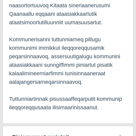
naasortortuuvoq Kitaata sineriaanerusumi
Qaanaallu eqqaani ataasiakkaarlutik
ataatsimoorlutilluunniit uumasuusartut.
Kommunerisanni tuttunniarneq pillugu
kommunimi immikkut ileqqoreqqusamik
peqarsinnaavoq, assersuutigalugu kommunini
ataasiakkaani sunngiffimmi piniartut pisatik
kalaalimineerniarfimmi tunisinnaaneraat
aalajangersarneqarsinnaavoq.
Tuttunniartinnak pisussaaffeqarputit kommunip
ileqqoreqqusaata ilisimaarinissaanut.