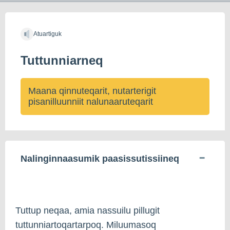
Atuartiguk
Tuttunniarneq
Maana qinnuteqarit, nutarterigit
pisanilluunniit nalunaaruteqarit
Nalinginnaasumik paasissutissiineq
Tuttup neqaa, amia nassuilu pillugit
tuttunniartoqartarpoq. Miluumasoq