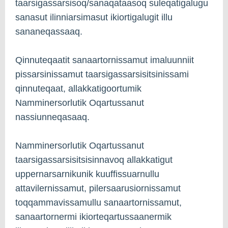
taarsigassarsisoq/sanaqataasoq suleqatigalugu
sanasut ilinniarsimasut ikiortigalugit illu
sananeqassaaq.
Qinnuteqaatit sanaartornissamut imaluunniit
pissarsinissamut taarsigassarsisitsinissami
qinnuteqaat, allakkatigoortumik
Namminersorlutik Oqartussanut
nassiunneqasaaq.
Namminersorlutik Oqartussanut
taarsigassarsisitsisinnavoq allakkatigut
uppernarsarnikunik kuuffissuarnullu
attavilernissamut, pilersaarusiornissamut
toqqammavissamullu sanaartornissamut,
sanaartornermi ikiorteqartussaanermik