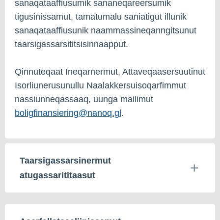
sanaqataaffiusumik sananeqareersumik
tigusinissamut, tamatumalu saniatigut illunik
sanaqataaffiusunik naammassineqanngitsunut
taarsigassarsititsisinnaapput.
Qinnuteqaat Ineqarnermut, Attaveqaasersuutinut
Isorliunerusunullu Naalakkersuisoqarfimmut
nassiunneqassaaq, uunga mailimut
boligfinansiering@nanoq.gl
.
Taarsigassarsinermut
atugassarititaasut