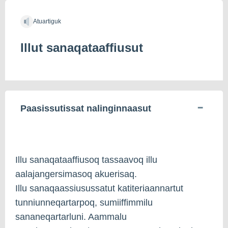
Atuartiguk
Illut sanaqataaffiusut
Paasissutissat nalinginnaasut
Illu sanaqataaffiusoq tassaavoq illu
aalajangersimasoq akuerisaq.
Illu sanaqaassiusussatut katiteriaannartut
tunniunneqartarpoq, sumiiffimmilu
sananeqartarluni. Aammalu