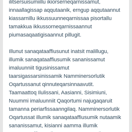
ilitsersuisumiillu ikiorserneqarnissamut,
innaallagissap aqqutaanik, erngup aqqutaannut
kiassarnillu ikkussuunneqarnissaa pisortallu
tamakkua ikkussorneqarnissaannut
piumasaqaatigisaannut pillugit.
Illunut sanaqataaffiusunut inatsit malillugu,
illumik sanaqataaffiusumik sananissamut
imaluunniit tigusinissamut
taarsigassarsinissamik Namminersorlutik
Oqartussanut qinnuteqarsinnaavutit.
Taamaattoq Ilulissani, Aasianni, Sisimiuni,
Nuummi imaluunniit Qaqortumi najugaqaruit
tamanna periarfissaanngilaq. Namminersorlutik
Oqartussat illumik sanaqataaffiusumik nutaamik
sananissamut, kisianni aamma illumik