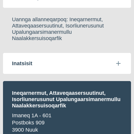
Uannga allanneqarpoq: Ineqarnermut,
Attaveqaasersuutinut, Isorliunerusunut
Upalungaarsimanermullu
Naalakkersuisoqarfik
Inatsisit
Ineqarnermut, A
ttaveqaasersuutinut,
Isorliunerusunut Upalungaarsimanermullu
Naalakkersuisoqarfik
Imaneq 1A - 601
Postboks 909
3900 Nuuk