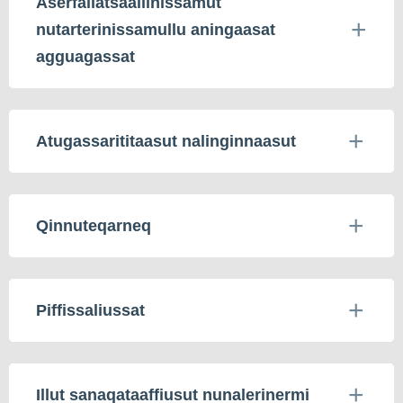
Aserfallatsaaliinissamut
nutarterinissamullu aningaasat
agguagassat
Atugassarititaasut nalinginnaasut
Qinnuteqarneq
Piffissaliussat
Illut sanaqataaffiusut nunalerinermi