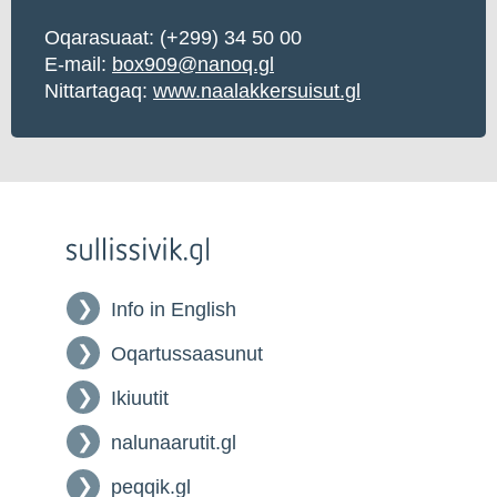
Oqarasuaat:
(+299) 34 50 00
E-mail:
box909@nanoq.gl
Nittartagaq:
www.naalakkersuisut.gl
Info in English
Oqartussaasunut
Ikiuutit
nalunaarutit.gl
peqqik.gl