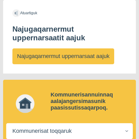
Atuartiguk
Najugaqarnermut
uppernarsaatit aajuk
Najugaqarnermut uppernarsaat aajuk
Kommunerisannuinnaq
aalajangersimasunik
paasissutissaqarpoq.
Kommunerisat
toqqaruk