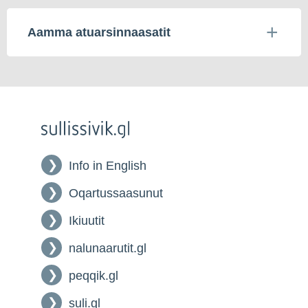
Aamma atuarsinnaasatit
Info in English
Oqartussaasunut
Ikiuutit
nalunaarutit.gl
peqqik.gl
suli.gl