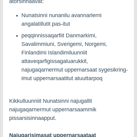
atorsinnaavat:
Nunatsinni nunanilu avannarlerni
angalatillutit pas-itut
peqqinnissaqarfiit Danmarkimi,
Savalimmiuni, Sverigemi, Norgemi,
Finlandimi Islandimiluunniit
attaveqarfigissagaluarukkit,
najugaqarnermut uppernarsaat sygesikring-
imut uppernarsaatitut atuuttarpoq
Kikkulluunniit Nunatsinni najugallit
najugaqarnermut uppernarsaammik
pissarsisinnaapput.
Najugarisimasat uppernarsaataat