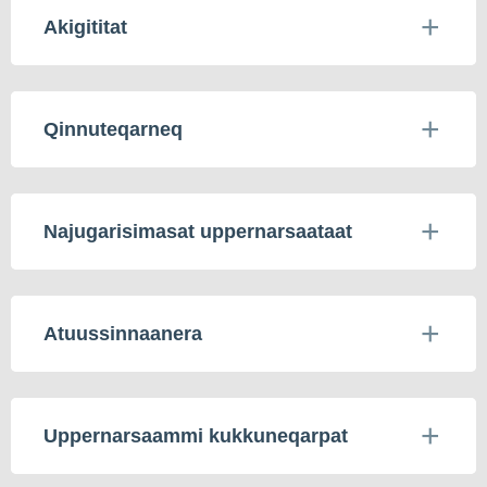
Akigititat
Qinnuteqarneq
Najugarisimasat uppernarsaataat
Atuussinnaanera
Uppernarsaammi kukkuneqarpat