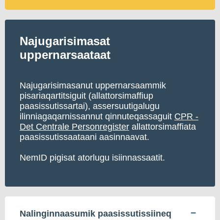
Najugarisimasat
uppernarsaataat
Najugarisimasanut uppernarsaammik
pisariaqartitsiguit (allattorsimaffiup
paasissutissartai), assersuutigalugu
ilinniagaqarnissannut qinnuteqassaguit
CPR -
Det Centrale Personregister
allattorsimaffiata
paasissutissaataani aasinnaavat.
NemID pigisat atorlugu isiinnassaatit.
Nalinginnaasumik paasissutissiineq