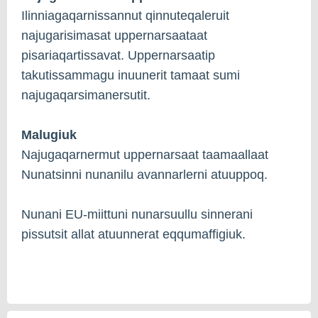
Ilinniagaqarnissannut qinnuteqaleruit
najugarisimasat uppernarsaataat
pisariaqartissavat. Uppernarsaatip
takutissammagu inuunerit tamaat sumi
najugaqarsimanersutit.
Malugiuk
Najugaqarnermut uppernarsaat taamaallaat
Nunatsinni nunanilu avannarlerni atuuppoq.
Nunani EU-miittuni nunarsuullu sinnerani
pissutsit allat atuunnerat eqqumaffigiuk.