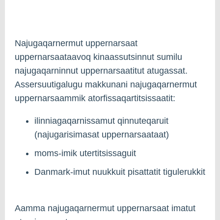
Najugaqarnermut uppernarsaat
uppernarsaataavoq kinaassutsinnut sumilu
najugaqarninnut uppernarsaatitut atugassat.
Assersuutigalugu makkunani najugaqarnermut
uppernarsaammik atorfissaqartitsissaatit:
ilinniagaqarnissamut qinnuteqaruit
(najugarisimasat uppernarsaataat)
moms-imik utertitsissaguit
Danmark-imut nuukkuit pisattatit tigulerukkit
Aamma najugaqarnermut uppernarsaat imatut