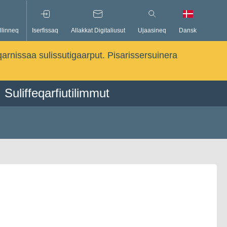
llinneq
Iserfissaq
Allakkat Digitaliusut
Ujaasineq
Dansk
qarnissaa sulissutigaarput. Pisarissersuinera
Suliffeqarfiutilimmut