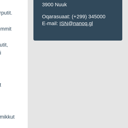
3900 Nuuk
putit.
Oqarasuaat: (+299) 345000
E-mail:
ISN@nanoq.gl
immit
tit,
i
t
imikkut