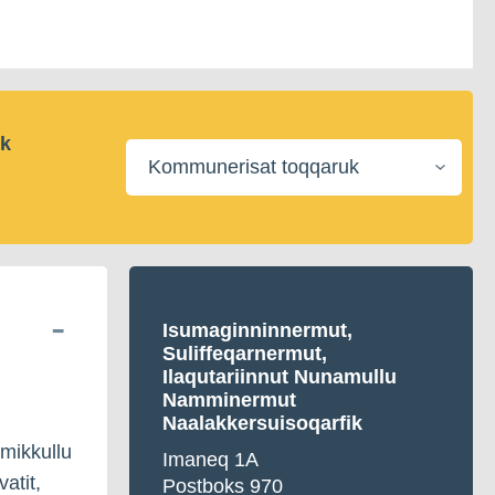
ik
Kommunerisat
toqqaruk
Isumaginninnermut,
Suliffeqarnermut,
Ilaqutariinnut Nunamullu
Namminermut
Naalakkersuisoqarfik
imikkullu
Imaneq 1A
atit,
Postboks 970