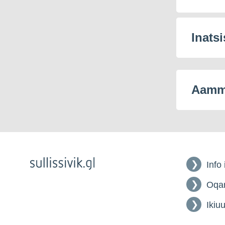
Inatsi
Aamma
Info
Oqar
Ikiuu