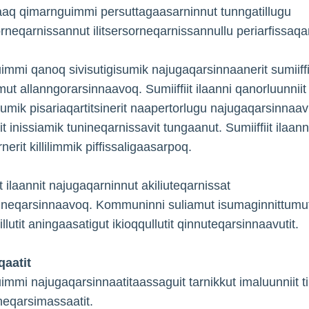
aq qimarnguimmi persuttagaasarninnut tunngatillugu
rneqarnissannut ilitsersorneqarnissannullu periarfissaqar
mmi qanoq sivisutigisumik najugaqarsinnaanerit sumiiff
mut allanngorarsinnaavoq. Sumiiffiit ilaanni qanorluunniit
sumik pisariaqartitsinerit naapertorlugu najugaqarsinnaavu
t inissiamik tunineqarnissavit tungaanut. Sumiiffiit ilaann
erit killilimmik piffissaligaasarpoq.
ilaannit najugaqarninnut akiliuteqarnissat
ineqarsinnaavoq. Kommuninni suliamut isumaginnittumu
illutit aningaasatigut ikioqqullutit qinnuteqarsinnaavutit.
aatit
mmi najugaqarsinnaatitaassaguit tarnikkut imaluunniit t
neqarsimassaatit.