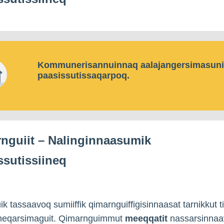
Kommunerisannuinnaq aalajangersimasun
paasissutissaqarpoq.
nguiit – Nalinginnaasumik
ssutissiineq
k tassaavoq sumiiffik qimarnguiffigisinnaasat tarnikkut t
rneqarsimaguit. Qimarnguimmut
meeqqatit
nassarsinnaav