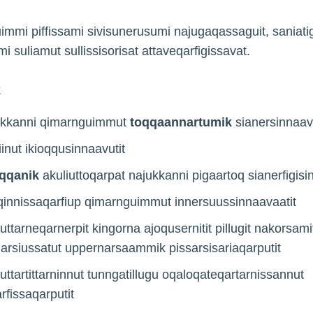
mmi piffissami sivisunerusumi najugaqassaguit, saniati
 suliamut sullissisorisat attaveqarfigissavat.
k
ukkanni qimarnguimmut
toqqaannartumik
sianersinnaavu
tiinut ikioqqusinnaavutit
qqanik
akuliuttoqarpat najukkanni pigaartoq sianerfigisi
innissaqarfiup qimarnguimmut innersuussinnaavaatit
uttarneqarnerpit kingorna ajoqusernitit pillugit nakorsami
garsiussatut uppernarsaammik pissarsisariaqarputit
uttartittarninnut tunngatillugu oqaloqateqartarnissannut
arfissaqarputit