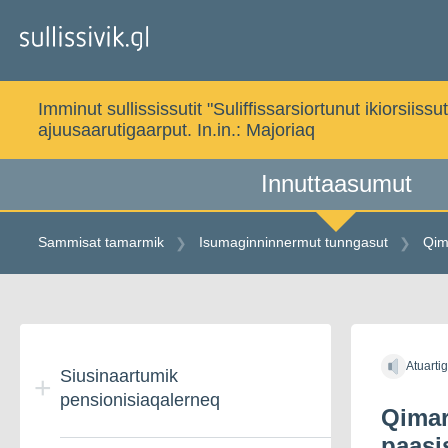
Gå
til
indholdet
Imminut sullississutit "Suliffissarsiortunut ikiorsi
ajuusaarutigaarput. In.in.:
Majoriaq
Innuttaasumut
Sammisat tamarmik
Isumaginninnermut tunngasut
Qim
Gå
til
Atuarti
indholdet
Siusinaartumik
pensionisiaqalerneq
Qimar
paasi