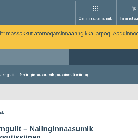
Sammisat tamarmik
Imminut su
issutit" massakkut atorneqarsinnaanngikkallarpoq. Aaqqinne
arnguiit – Nalinginnaasumik paasissutissiineq
guk
nguiit – Nalinginnaasumik
ssutissiineq