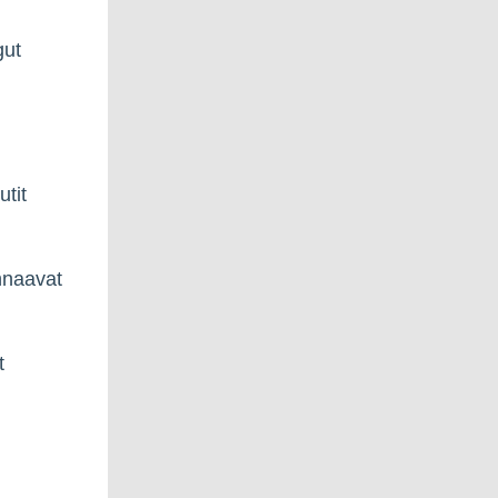
gut
tit
nnaavat
t