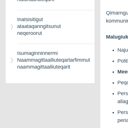
pisussaaffeqarneq il.il.
Qimarngui
Inatsisitigut
kommunimi
Ima
ataataqanngitsunut
naammagittaalliuuteqassaatit
neqeroorut
Malugiu
Naj
Pisortanit ikiorsiissutit
Isumaginninnermi
Naammagittaalliuteqartarfimmut
Poli
naammagittaalliuteqarit
Mee
Peqq
Pers
alla
Pers
peri