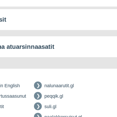
sit
 atuarsinnaasatit
 in English
nalunaarutit.gl
tussaasunut
peqqik.gl
tit
suli.gl