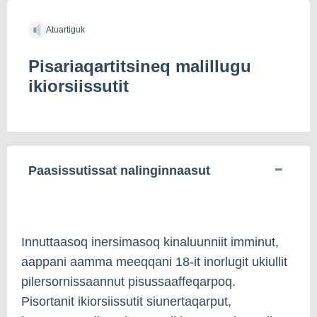
Atuartiguk
Pisariaqartitsineq malillugu
ikiorsiissutit
Paasissutissat nalinginnaasut
Innuttaasoq inersimasoq kinaluunniit imminut,
aappani aamma meeqqani 18-it inorlugit ukiullit
pilersornissaannut pisussaaffeqarpoq.
Pisortanit ikiorsiissutit siunertaqarput,