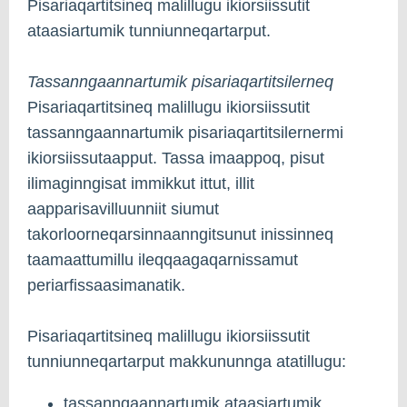
Pisariaqartitsineq malillugu ikiorsiissutit
ataasiartumik tunniunneqartarput.
Tassanngaannartumik pisariaqartitsilerneq
Pisariaqartitsineq malillugu ikiorsiissutit
tassanngaannartumik pisariaqartitsilernermi
ikiorsiissutaapput. Tassa imaappoq, pisut
ilimaginngisat immikkut ittut, illit
aapparisavilluunniit siumut
takorloorneqarsinnaanngitsunut inissinneq
taamaattumillu ileqqaagaqarnissamut
periarfissaasimanatik.
Pisariaqartitsineq malillugu ikiorsiissutit
tunniunneqartarput makkununnga atatillugu:
tassanngaannartumik ataasiartumik