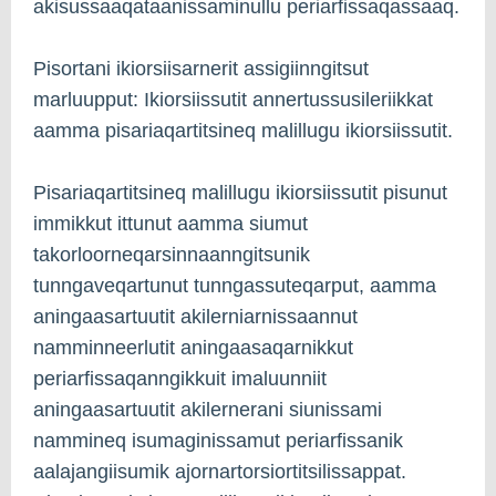
akisussaaqataanissaminullu periarfissaqassaaq.
Pisortani ikiorsiisarnerit assigiinngitsut
marluupput: Ikiorsiissutit annertussusileriikkat
aamma pisariaqartitsineq malillugu ikiorsiissutit.
Pisariaqartitsineq malillugu ikiorsiissutit pisunut
immikkut ittunut aamma siumut
takorloorneqarsinnaanngitsunik
tunngaveqartunut tunngassuteqarput, aamma
aningaasartuutit akilerniarnissaannut
namminneerlutit aningaasaqarnikkut
periarfissaqanngikkuit imaluunniit
aningaasartuutit akilernerani siunissami
nammineq isumaginissamut periarfissanik
aalajangiisumik ajornartorsiortitsilissappat.