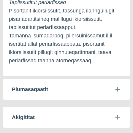
Tapiissutitut periarfissaq
Pisortanit ikiorsiissutit, tassunga ilanngullugit
pisariaqartitsineq malillugu ikiorsiissutit,
tapiissutitut periarfissaapput.
Tamanna isumaqarpoq, pilersuinissamut il.il.
isertitat allat periarfissaappata, pisortanit
ikiorsiissutit pillugit qinnuteqartinnani, taava
periarfissaq taanna atorneqassaaq.
Piumasaqaatit
Akigititat