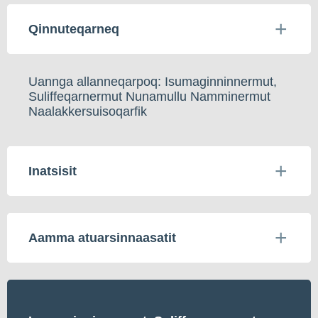
Qinnuteqarneq
Uannga allanneqarpoq: Isumaginninnermut,
Suliffeqarnermut Nunamullu Namminermut
Naalakkersuisoqarfik
Inatsisit
Aamma atuarsinnaasatit