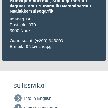
Isumaginninnermut, Suliffeqarnermut,
Ilaqutariinnut Nunamullu Namminermut
Naalakkersuisoqarfik
Imaneq 1A
Postboks 970
3900 Nuuk
Oqarasuaat: (+299) 345000
E-mail:
ISN@nanoq.gl
Info in English