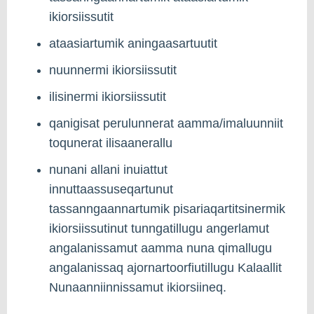
ikiorsiissutit
ataasiartumik aningaasartuutit
nuunnermi ikiorsiissutit
ilisinermi ikiorsiissutit
qanigisat perulunnerat aamma/imaluunniit
toqunerat ilisaanerallu
nunani allani inuiattut
innuttaassuseqartunut
tassanngaannartumik pisariaqartitsinermik
ikiorsiissutinut tunngatillugu angerlamut
angalanissamut aamma nuna qimallugu
angalanissaq ajornartoorfiutillugu Kalaallit
Nunaanniinnissamut ikiorsiineq.