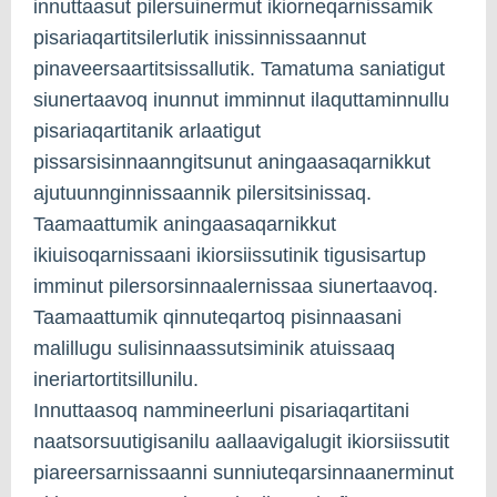
innuttaasut pilersuinermut ikiorneqarnissamik
pisariaqartitsilerlutik inissinnissaannut
pinaveersaartitsissallutik. Tamatuma saniatigut
siunertaavoq inunnut imminnut ilaquttaminnullu
pisariaqartitanik arlaatigut
pissarsisinnaanngitsunut aningaasaqarnikkut
ajutuunnginnissaannik pilersitsinissaq.
Taamaattumik aningaasaqarnikkut
ikiuisoqarnissaani ikiorsiissutinik tigusisartup
imminut pilersorsinnaalernissaa siunertaavoq.
Taamaattumik qinnuteqartoq pisinnaasani
malillugu sulisinnaassutsiminik atuissaaq
ineriartortitsillunilu.
Innuttaasoq nammineerluni pisariaqartitani
naatsorsuutigisanilu aallaavigalugit ikiorsiissutit
piareersarnissaanni sunniuteqarsinnaanerminut