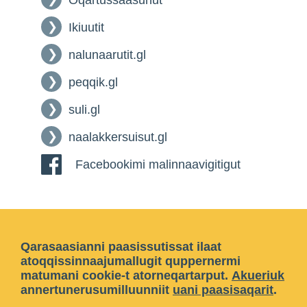
Oqartussaasunut
Ikiuutit
nalunaarutit.gl
peqqik.gl
suli.gl
naalakkersuisut.gl
Facebookimi malinnaavigitigut
Qarasaasianni paasissutissat ilaat
atoqqissinnaajumallugit quppernermi
matumani cookie-t atorneqartarput.
Akueriuk
annertunerusumilluunniit
uani paasisaqarit
.