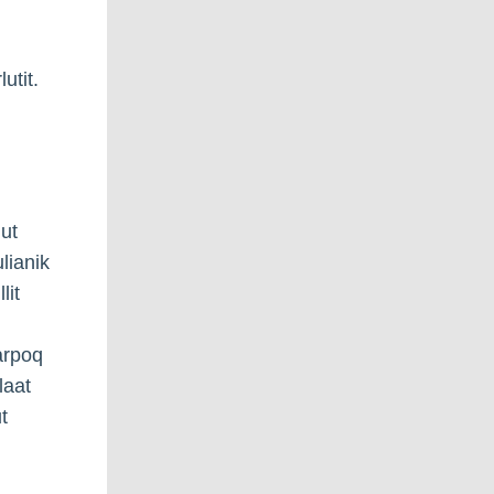
utit.
gut
lianik
lit
arpoq
laat
t