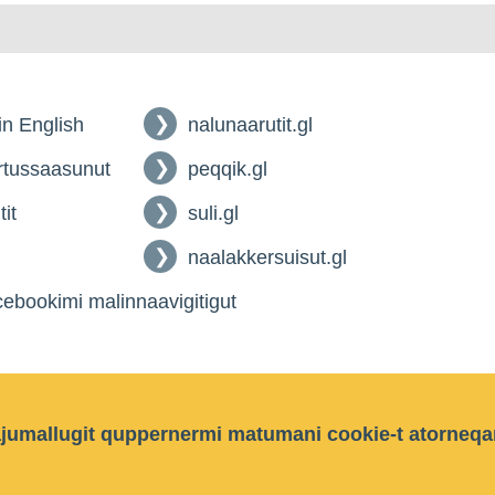
 in English
nalunaarutit.gl
tussaasunut
peqqik.gl
tit
suli.gl
naalakkersuisut.gl
ebookimi malinnaavigitigut
ajumallugit quppernermi matumani cookie-t atorneqa