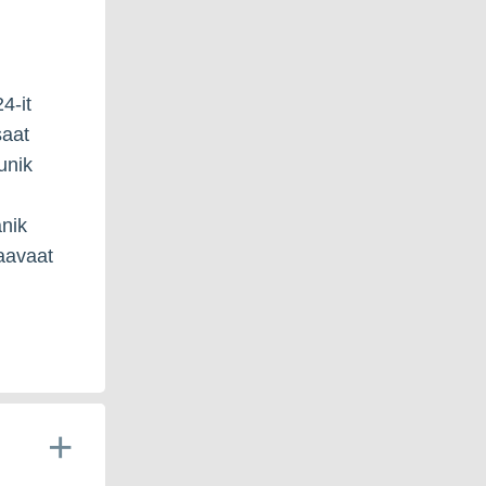
4-it
saat
unik
anik
aavaat