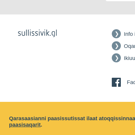
Info
Oqar
Ikiuu
Fac
Qarasaasianni paasissutissat ilaat atoqqissinna
paasisaqarit
.