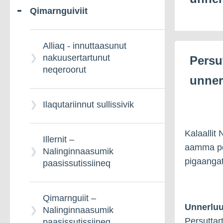
Qimarnguiviit
Kalaallit Nunaanni
siusinaartumik
sulisinnaajunnaarnersiutisiat
Alliaq - innuttaasunut
nakuusertartunut
Persu
Danmarkimi
neqeroorut
unner
siusinaartumik
pensionisiat –
Ilaqutariinnut sullissivik
Qinnuteqarneq
Kalaallit
Illernit –
Danmarkimi
aamma per
Nalinginnaasumik
siusinaartumik
pigaangat
paasissutissiineq
pensionisiat –
Nalinginnaasumik
paasissutissiineq
Qimarnguiit –
Unnerluu
Nalinginnaasumik
Persuttart
paasissutissiineq