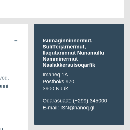
Isumaginninnermut,
Suliffeqarnermut,
Ilaqutariinnut Nunamullu
Namminermut
Naalakkersuisoqarfik
Imaneq 1A
voq,
Postboks 970
anni
3900 Nuuk
Oqarasuaat: (+299) 345000
E-mail:
ISN@nanoq.gl
gu,