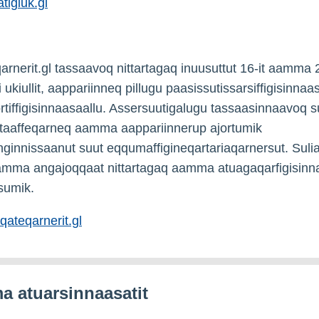
igiuk.gl
arnerit.gl tassaavoq nittartagaq inuusuttut 16-it aamma 2
ukiullit, aappariinneq pillugu paasissutissarsiffigisinnaa
rtiffigisinnaasaallu. Assersuutigalugu tassaasinnaavoq s
itaaffeqarneq aamma aappariinnerup ajortumik
nnginnissaanut suut eqqumaffigineqartariaqarnersut. Suli
 aamma angajoqqaat nittartagaq aamma atuagaqarfigisinn
asumik.
ateqarnerit.gl
 atuarsinnaasatit