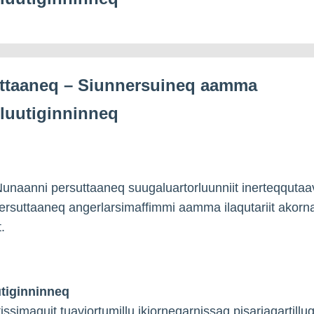
ttaaneq – Siunnersuineq aamma
luutiginninneq
 Nunaanni persuttaaneq suugaluartorluunniit inerteqqutaa
suttaaneq angerlarsimaffimmi aamma ilaqutariit akorn
.
tiginninneq
issimaguit tuaviortumillu ikiorneqarnissaq pisariaqartillu