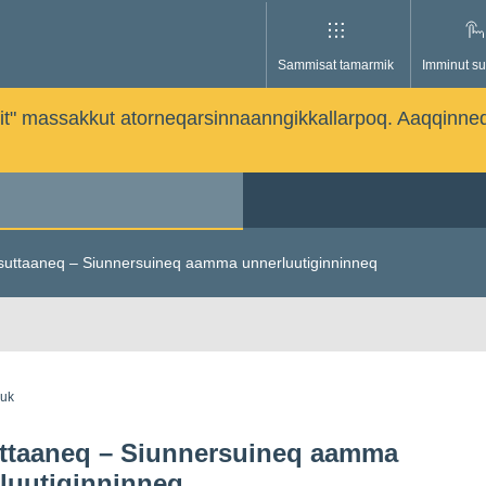
Sammisat tamarmik
Imminut su
issutit" massakkut atorneqarsinnaanngikkallarpoq. Aaqqinne
suttaaneq – Siunnersuineq aamma unnerluutiginninneq
guk
ttaaneq – Siunnersuineq aamma
luutiginninneq