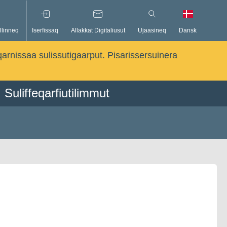
llinneq
Iserfissaq
Allakkat Digitaliusut
Ujaasineq
Dansk
qarnissaa sulissutigaarput. Pisarissersuinera
Suliffeqarfiutilimmut