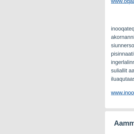
www.oqaat
inooqateq
akornanni 
siunnerso
pisinnaat
ingerlali
suliallit
iluaquta
www.inooq
Aamma