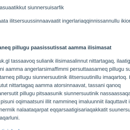
asuaatikkut siunnersuisarfik
ata ilitsersuussinnaavaatit ingerlariaqqinnissannullu ikiorl
aneq pillugu paasissutissat aamma ilisimasat
k.gl tassaavoq sulianik ilisimasalinnut nittartagaq, ilaati
inni aamma angerlarsimaffimmi persuttaasarneq pillugu su
ttarneq pillugu siunnersuutinik ilitsersuutinillu imaqartoq. Il
utut nittartagaq aamma atorsinnaavat, tassani qanoq
aanersutit pillugu pitsaasunik siunnersuutinik nassaassaq
isuni oqimaatsuni illit nammineq imaluunniit ilaquttavit i
nermik nalaataqarpat eqqarsaatigisariaqakkatit suunersu
aqarluni.