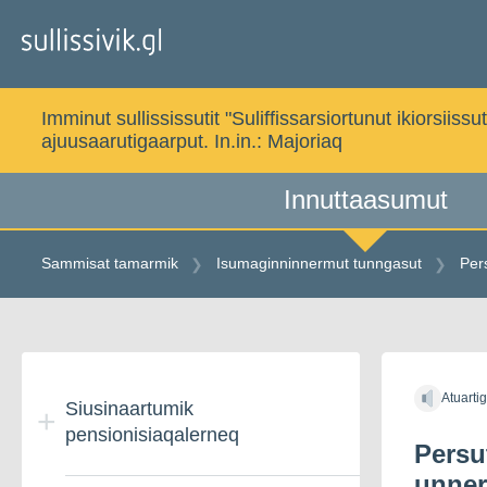
Gå
til
indholdet
Imminut sullississutit "Suliffissarsiortunut ikiorsi
ajuusaarutigaarput. In.in.:
Majoriaq
Innuttaasumut
Sammisat tamarmik
Isumaginninnermut tunngasut
Per
Gå
til
Atuarti
indholdet
Siusinaartumik
pensionisiaqalerneq
Persu
unner