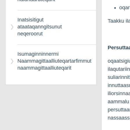
pisussaaffeqarneq il.il.
oqar
Inatsisitigut
Taakku ila
Ima
ataataqanngitsunut
naammagittaalliuuteqassaatit
neqeroorut
Persutta
Pisortanit ikiorsiissutit
Isumaginninnermi
oqaatsigiu
Naammagittaalliuteqartarfimmut
naammagittaalliuteqarit
ilaqutari
suliarinni
innuttaas
iliorsinn
aammalu p
persuttaa
nassaass