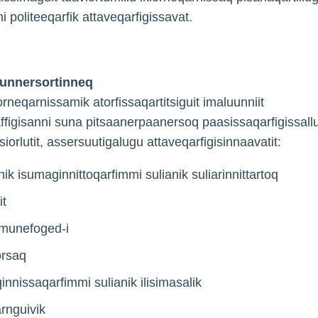
i politeeqarfik attaveqarfigissavat.
siunnersortinneq
rneqarnissamik atorfissaqartitsiguit imaluunniit
affigisanni suna pitsaanerpaanersoq paasissaqarfigissall
rsiorlutit, assersuutigalugu attaveqarfigisinnaavatit:
nik isumaginnittoqarfimmi sulianik suliarinnittartoq
it
munefoged-i
rsaq
innissaqarfimmi sulianik ilisimasalik
rnguivik