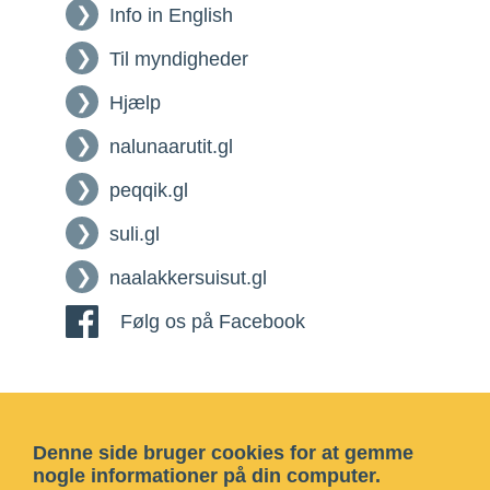
Info in English
Til myndigheder
Hjælp
nalunaarutit.gl
peqqik.gl
suli.gl
naalakkersuisut.gl
Følg os på Facebook
Denne side bruger cookies for at gemme
nogle informationer på din computer.