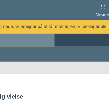
Alle emne
nede. Vi arbejder på at få rettet fejlen. Vi beklager ulej
ig vielse