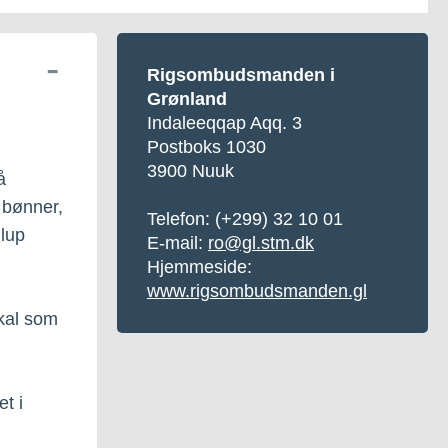
Rigsombudsmanden i
Grønland
Indaleeqqap Aqq. 3
Postboks 1030
3900 Nuuk
å
 bønner,
Telefon:
(+299) 32 10 01
llup
E-mail:
ro@gl.stm.dk
Hjemmeside:
www.rigsombudsmanden.gl
skal som
et i