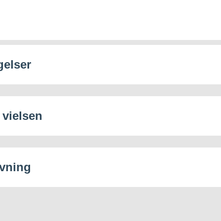
gelser
 vielsen
vning