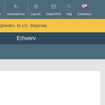
r
Selvbetjening
Log ind
Digital Post
Søg
Kalaallisut
ligheden. M.v.h.:
Majoriaq
Erhverv