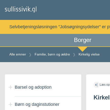
Gå
til
indholdet
Selvbetjeningsløsningen "Jobsøgningsydelser" er pt. 
Borger
Alle emner
Familie, børn og ældre
Kirkelig vielse
Gå
til
Læs op
indholdet
Barsel og adoption
Kirkel
Børn og daginstutioner
Adoption