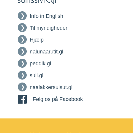
Info in English
Til myndigheder
Hjælp
nalunaarutit.gl
peqqik.gl
suli.gl
naalakkersuisut.gl
Følg os på Facebook