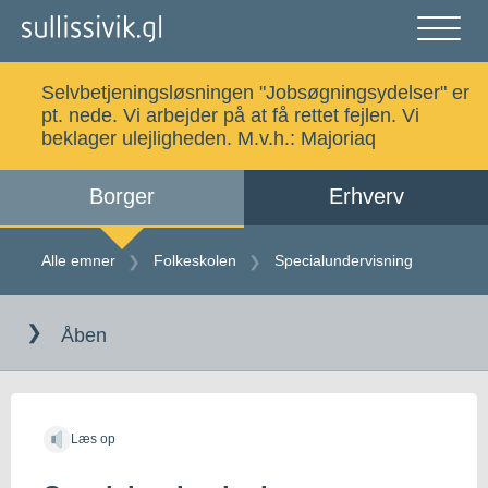
Gå
til
indholdet
Åben
og
Selvbetjeningsløsningen "Jobsøgningsydelser" er
luk
Søg
pt. nede. Vi arbejder på at få rettet fejlen. Vi
menu
beklager ulejligheden. M.v.h.:
Majoriaq
Borger
Erhverv
Alle emner
Selvbetjening
Alle emner
Folkeskolen
Specialundervisning
Gå
Log ind
Digital Post
til
Åben
indholdet
Kalaallisut
Læs op