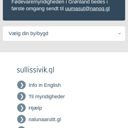
Fødevaremyndigheden i Grønland bedes i
første omgang sendt til
uumasut@nanoq.gl
Vælg
din
by/bygd
Info in English
Til myndigheder
Hjælp
nalunaarutit.gl