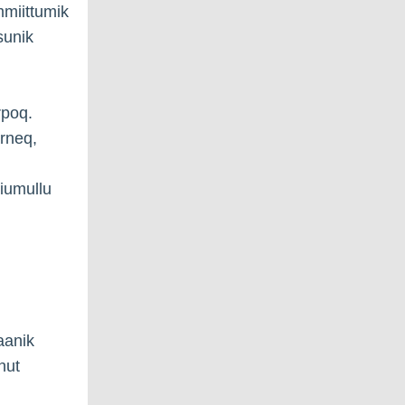
mmiittumik
sunik
rpoq.
arneq,
iumullu
taanik
nut