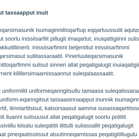
ut tassaapput inuit
eqarsimasunik Isumaginnittoqarfiup eqqartuussutit aquta
 soorlu inissiisarfiit pillugit imaqartut, inuiqattigiinni suli
kkutilliinerit. Inissiisarfimmi betjentitut inissiisarfimmi
qarsimasut sullitassaraatit. Pinerluuteqarsimasunik
ttoqarfimmi sulisut sinneri allat peqatigalugit inuiaqatigi
rnerit killilersimaarnissaannut suleqataassaatit.
t uniformillit uniformeqanngitsullu tamaasa suleqatissaraa
 uniform-eqanngitsut tassaasinnaapput inunnik isumagin
tit, ilinniartitsisut, katsorsaasut aamma susassaqartitsis
iit iluanni sulisuusut allat peqatigalugit soorlu politiit
viillu kiisalu suleqatitit ilittulli suliassallit peqatigalugit
aat pineqaatissiissut atuutinneqarnissaa peqatigitillugulu