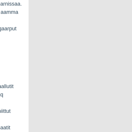
iarnissaa.
mik aamma
gaarput
allutit
aq
iittut
aatit