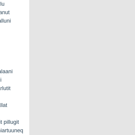
lu
anut
lluni
alaani
i
lutit
llat
 pillugit
iniartuuneq