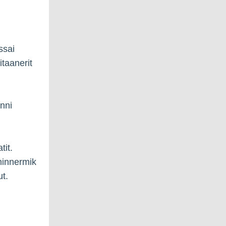
ssai
sitaanerit
inni
tit.
ninnermik
ut.