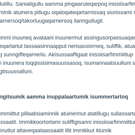
illutillu. Saniatigullu aamma pingaaruteqarpoq inissiisarfi
iaminik atuinera pillugu oqaloqateqartarnissaq siunissami 
arnersoq/takorluugaqarnersoq ilanngullugit.
rfimmi inuuneq avataani inuunermut assingusorpassuaqa
eqartartut tassaasinnaapput nerisassiorneq, suliffik, atu
 sunngiffeqarnerlu. Akisussaaffigaat inissiisarfimmiittup
ni inuunera toqqissisimasuussasoq, isumannaatsuulluni s
itsuussalluni.
ngitsumik aamma inuppalaartumik isummertartoq
fimmiittut pillaatisiaminnik atuinerinut atatillugu suliassar
ssaatit. Immikkoortortami suliffigisanni inissiisarfimmiittu
 inuttut attaveqaataassaatit illit immikkut ittumik