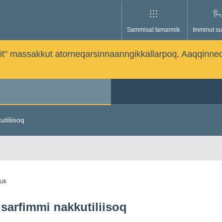
Sammisat tamarmik
Imminut su
issutit" massakkut atorneqarsinnaanngikkallarpoq. Aaqqinne
utiliisoq
guk
isarfimmi nakkutiliisoq