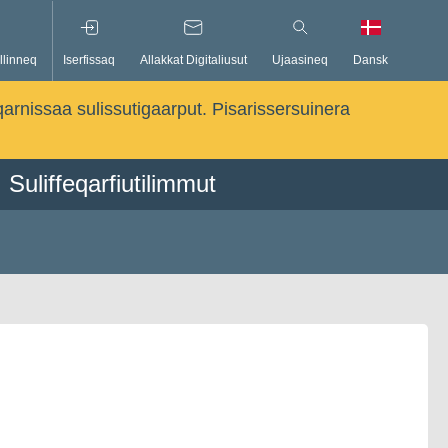
llinneq
Iserfissaq
Allakkat Digitaliusut
Ujaasineq
Dansk
qarnissaa sulissutigaarput. Pisarissersuinera
Suliffeqarfiutilimmut