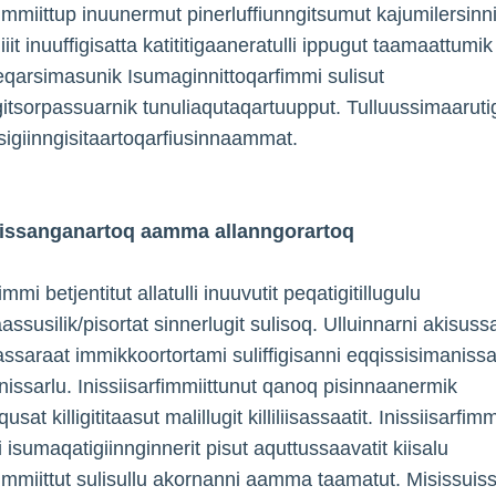
rfimmiittup inuunermut pinerluffiunngitsumut kajumilersinn
iiit inuuffigisatta katititigaaneratulli ippugut taamaattu
eqarsimasunik Isumaginnittoqarfimmi sulisut
gitsorpassuarnik tunuliaqutaqartuupput. Tulluussimaaruti
ssigiinngisitaartoqarfiusinnaammat.
 pissanganartoq aamma allanngorartoq
fimmi betjentitut allatulli inuuvutit peqatigitillugulu
ssusilik/pisortat sinnerlugit sulisoq. Ulluinnarni akisussa
ssaraat immikkoortortami suliffigisanni eqqissisimaniss
nissarlu. Inissiisarfimmiittunut qanoq pisinnaanermik
sat killigititaasut malillugit killiliisassaatit. Inissiisarfimm
 isumaqatigiinnginnerit pisut aquttussaavatit kiisalu
rfimmiittut sulisullu akornanni aamma taamatut. Misissuiss