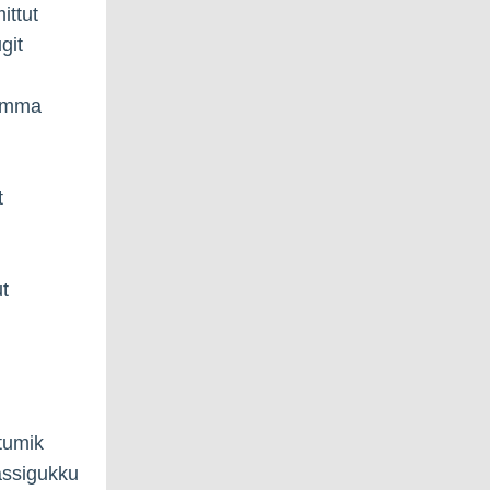
ittut
git
aamma
t
t
ttumik
massigukku