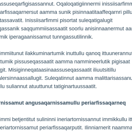
ssuseqarfigisassannut. Oqaloqatigiinnermi inissiisarfimm
iarfissaqarnersut aamma sunik pisinnaatitaaffeqarnri pillu
ttassavatit. Inissiisarfimmi pisortat suleqatigalugit
igassanik saqqummiisassaatit soorlu anisinnaanermut 
mik iperagaanissamut tunngassutilinnik.
rfimmiitunut ilakkuminartumik inuttullu qanoq ittuunerannu
ttumik pissuseqassaatit aamma nammineerlutik pigisaat
git. Misiginneqataasinaassuseqassaatit iliuutsitillu
lersinnaassallugit. Suleqatinnut aamma malittarisassanu
llu suliannut atuuttunut tatiginartuussaatit.
ornissamut angusaqarnissamullu periarfissaqarneq
fimmi betjentitut sulininni ineriartornissannut immikkullu i
eriartornissamut periarfissaqarputit. Ilinniarnerit naam