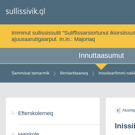
Gå
til
indholdet
Imminut sullississutit "Suliffissarsiortunut ikiorsi
ajuusaarutigaarput. In.in.:
Majoriaq
Innuttaasumut
Sammisat tamarmik
Ilinniartitaaneq
Inissiisarfimmi nakk
Gå
til
Atuarti
indholdet
Efterskolerneq
Inissi
Højskole
Danmarkimi