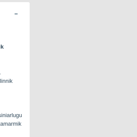
ik
.
innik
siniarlugu
 tamarmik