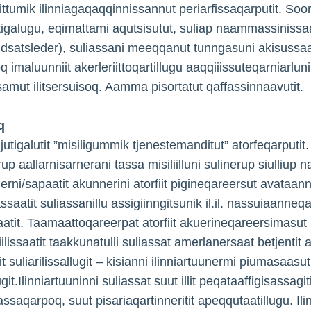
ittumik ilinniagaqaqqinnissannut periarfissaqarputit. Soor
igalugu, eqimattami aqutsisutut, suliap naammassinissa
indsatsleder), suliassani meeqqanut tunngasuni akisussaa
q imaluunniit akerleriittoqartillugu aaqqiiissuteqarniarluni
samut ilitsersuisoq. Aamma pisortatut qaffassinnaavutit.
q
ujutigalutit ”misiligummik tjenestemanditut” atorfeqarputit.
rup aallarnisarnerani tassa misiliilluni sulinerup siulliup n
llerni/sapaatit akunnerini atorfiit pigineqareersut avataann
ssaatit suliassanillu assigiinngitsunik il.il. nassuiaanneqar
aatit. Taamaattoqareerpat atorfiit akuerineqareersimasut
lissaatit taakkunatulli suliassat amerlanersaat betjentit a
t suliarilissallugit – kisianni ilinniartuunermi piumasaasut
it.Ilinniartuuninni suliassat suut illit peqataaffigisassagitit
assaqarpoq, suut pisariaqartinneritit apeqqutaatillugu. Il