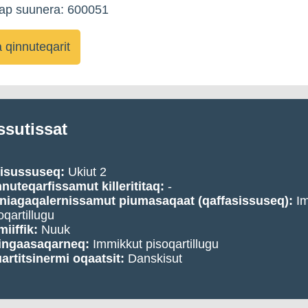
kap suunera: 600051
qinnuteqarit
ssutissat
visussuseq:
Ukiut 2
nuteqarfissamut killerititaq:
-
nniagaqalernissamut piumasaqaat (qaffasissuseq):
Im
oqartillugu
iiffik:
Nuuk
ingaasaqarneq:
Immikkut pisoqartillugu
artitsinermi oqaatsit:
Danskisut