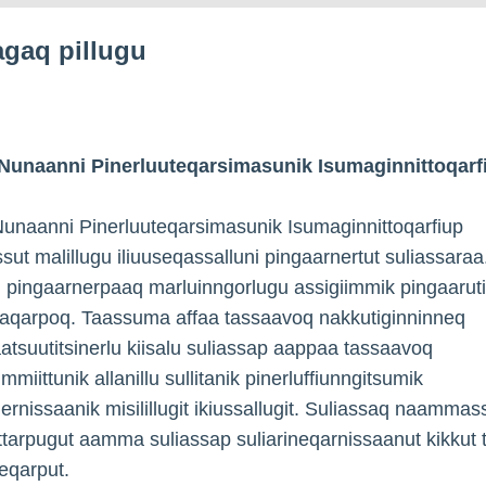
iagaq pillugu
t Nunaanni Pinerluuteqarsimasunik Isumaginnittoqarf
 Nunaanni Pinerluuteqarsimasunik Isumaginnittoqarfiup
sut malillugu iliuuseqassalluni pingaarnertut suliassaraa
 pingaarnerpaaq marluinngorlugu assigiimmik pingaarutil
taqarpoq. Taassuma affaa tassaavoq nakkutiginninneq
tsuutitsinerlu kiisalu suliassap aappaa tassaavoq
fimmiittunik allanillu sullitanik pinerluffiunngitsumik
ernissaanik misilillugit ikiussallugit. Suliassaq naammas
iittarpugut aamma suliassap suliarineqarnissaanut kikkut
eqarput.