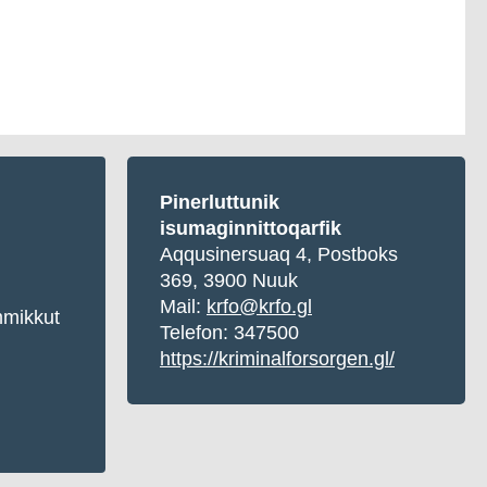
Pinerluttunik
isumaginnittoqarfik
Aqqusinersuaq 4, Postboks
369, 3900 Nuuk
Mail:
krfo@krfo.gl
mikkut
Telefon: 347500
https://kriminalforsorgen.gl/