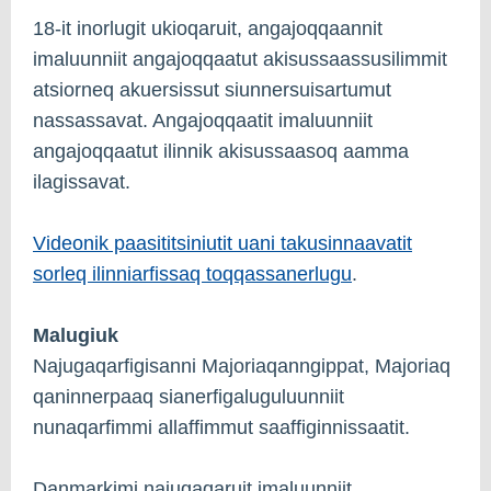
18-it inorlugit ukioqaruit, angajoqqaannit
imaluunniit angajoqqaatut akisussaassusilimmit
atsiorneq akuersissut siunnersuisartumut
nassassavat. Angajoqqaatit imaluunniit
angajoqqaatut ilinnik akisussaasoq aamma
ilagissavat.
Videonik paasititsiniutit uani takusinnaavatit
sorleq ilinniarfissaq toqqassanerlugu
.
Malugiuk
Najugaqarfigisanni Majoriaqanngippat, Majoriaq
qaninnerpaaq sianerfigaluguluunniit
nunaqarfimmi allaffimmut saaffiginnissaatit.
Danmarkimi najugaqaruit imaluunniit