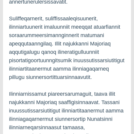
annertunerulersissavatit.
Suliffeqarnerit, suliffissaaleqisuunerit,
ilinniartuunerit imaluunniit meeqqat atuarfiannit
soraarummeersimannginnerit matumani
apeqqutaanngilaq. Illit najukkanni Majoriaq
aqqutigalugu qanoq ilineratigulluunniit
pisortatigoortuunngitsumik inuussutissarsiutitigut
ilinniartitaanermut aamma ilinniagaqarneq
pillugu siunnersortittuarsinnaavutit.
Ilinniarnissamut piareersarumaguit, taava illit
najukkanni Majoriaq saaffigisinnaavat. Tassani
inuussutissarsiutitigut ilinniartitaanermut aamma
ilinniagaqarnermut siunnersortip Nunatsinni
ilinniarneqarsinnaasut tamaasa,