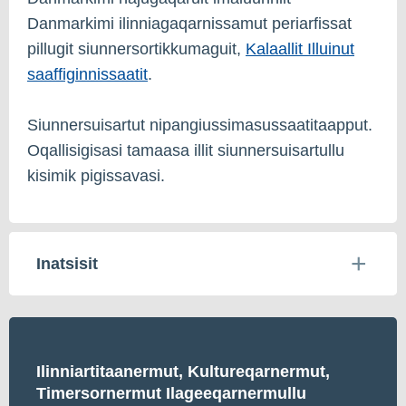
Danmarkimi ilinniagaqarnissamut periarfissat
pillugit siunnersortikkumaguit,
Kalaallit Illuinut
saaffiginnissaatit
.
Siunnersuisartut nipangiussimasussaatitaapput.
Oqallisigisasi tamaasa illit siunnersuisartullu
kisimik pigissavasi.
Inatsisit
Ilinniartitaanermut, Kultureqarnermut,
Timersornermut Ilageeqarnermullu