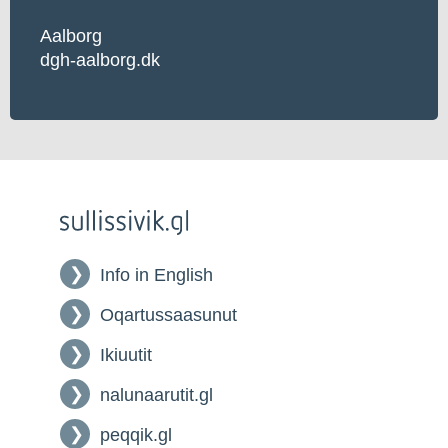
Aalborg
dgh-aalborg.dk
Info in English
Oqartussaasunut
Ikiuutit
nalunaarutit.gl
peqqik.gl