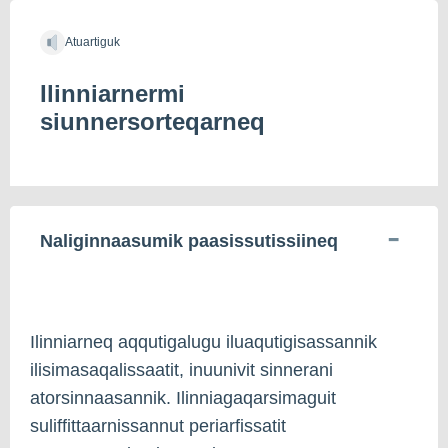
Atuartiguk
Ilinniarnermi
siunnersorteqarneq
Naliginnaasumik paasissutissiineq
Ilinniarneq aqqutigalugu iluaqutigisassannik
ilisimasaqalissaatit, inuunivit sinnerani
atorsinnaasannik. Ilinniagaqarsimaguit
suliffittaarnissannut periarfissatit