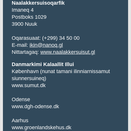
Naalakkersuisoqarfik
Imaneq 4
Postboks 1029
3900 Nuuk
Oqarasuaat: (+299) 34 50 00
E-mail:
ikin@nanoq.gl
Nittartagaq:
www.naalakkersuisut.gl
Danmarkimi Kalaallit Illui
København (nunat tamani ilinniarnissamut
siunnersuineq)
www.sumut.dk
Odense
www.dgh-odense.dk
Aarhus
www.groenlandskehus.dk