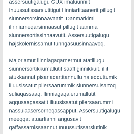
assersuutigalugu GUX imaluunniit
Inuussutissarsiutitigut Ilinniartitaanerit pillugit
siunnersorsinnaavaatit. Danmarkimi
ilinniarneqarsinnaasut pillugit aamma
siunnersortissinnaavutit. Assersuutigalugu
højskolernissamut tunngasuusinnaavoq.
Majoriamut ilinniagaqarnermut atatillugu
siunnersortikkumallutit saaffiginnikkuit, illit
atukkannut pisariaqartitannullu naleqquttumik
iliuusissatut pilersaarummik siunnersuisartoq
suliaqassaaq. Ilinniagaqalerumallutit
aqqusaagassatit iliuusissatut pilersaarummi
nassuiaasersorneqassapput. Assersuutigalugu
meeqqat atuarfianni angusavit
qaffassarnissaannut Inuussutissarsiutinik