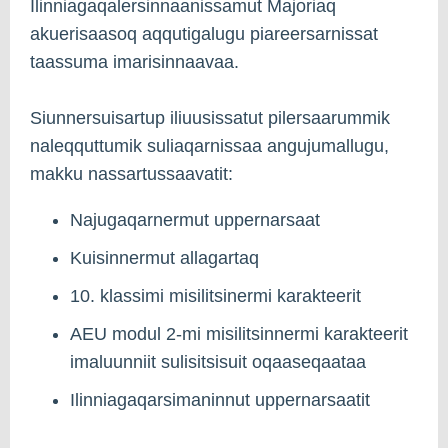
Ilinniagaqalersinnaanissamut Majoriaq
akuerisaasoq aqqutigalugu piareersarnissat
taassuma imarisinnaavaa.
Siunnersuisartup iliuusissatut pilersaarummik
naleqquttumik suliaqarnissaa angujumallugu,
makku nassartussaavatit:
Najugaqarnermut uppernarsaat
Kuisinnermut allagartaq
10. klassimi misilitsinermi karakteerit
AEU modul 2-mi misilitsinnermi karakteerit
imaluunniit sulisitsisuit oqaaseqaataa
Ilinniagaqarsimaninnut uppernarsaatit