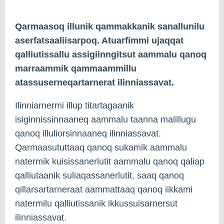
Qarmaasoq illunik qammakkanik sanallunilu
aserfatsaaliisarpoq. Atuarfimmi ujaqqat
qalliutissallu assigiinngitsut aammalu qanoq
marraammik qammaammillu
atassuserneqartarnerat ilinniassavat.
Ilinniarnermi illup titartagaanik
isiginnissinnaaneq aammalu taanna malillugu
qanoq illuliorsinnaaneq ilinniassavat.
Qarmaasututtaaq qanoq sukamik aammalu
natermik kuisissanerlutit aammalu qanoq qaliap
qalliutaanik suliaqassanerlutit, saaq qanoq
qillarsartarneraat aammattaaq qanoq iikkami
natermilu qalliutissanik ikkussuisarnersut
ilinniassavat.