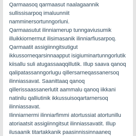
Qarmaasoq qarmaasut naalagaannik
sullissisarpoq imaluunniit
namminersortunngorluni.
Qarmaasutut ilinniarnerup tunngaviusumik
illuikkiornermut ilisimasanik ilinniarfiusarpoq.
Qarmaatit assigiinngitsutigut
ikkussorneqarsinnaapput isigiuminartunngorlutik
kiisallu suli atugassaaqqillutik. Illup saava qanoq
qalipatassanngorlugu qillersarneqassanersoq
ilinniassavat. Saanittaaq qanoq
qillerissaassanerlutit aammalu qanoq iikkani
natinilu qalliutinik ikkussuisoqartarnersoq
ilinniassavat.
Ilinniarnermi ilinniarfimmi atortussiat atortunillu
atoriaatsit assigiinngitsut ilinniassavatit. Illup
ilusaanik titartakkanik paasinnissinnaaneq