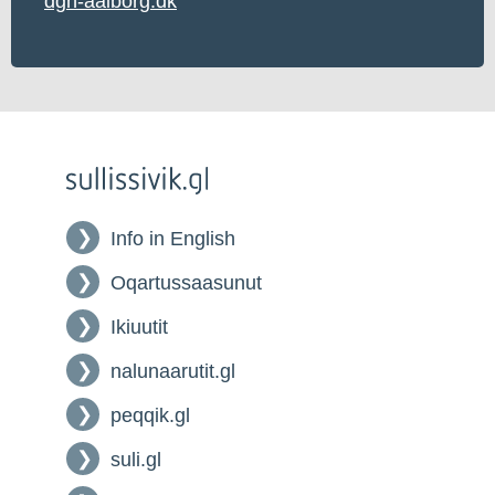
dgh-aalborg.dk
Info in English
Oqartussaasunut
Ikiuutit
nalunaarutit.gl
peqqik.gl
suli.gl