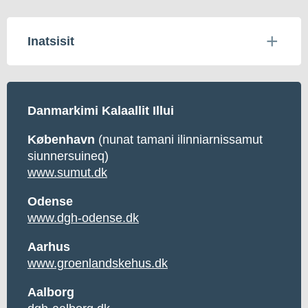
Inatsisit
Danmarkimi Kalaallit Illui
København
(nunat tamani ilinniarnissamut
siunnersuineq)
www.sumut.dk
Odense
www.dgh-odense.dk
Aarhus
www.groenlandskehus.dk
Aalborg