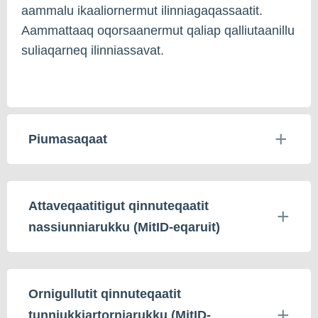
aammalu ikaaliornermut ilinniagaqassaatit.
Aammattaaq oqorsaanermut qaliap qalliutaanillu
suliaqarneq ilinniassavat.
Piumasaqaat
Attaveqaatitigut qinnuteqaatit
nassiunniarukku (MitID-eqaruit)
Ornigullutit qinnuteqaatit
tunniukkiartorniarukku (MitID-