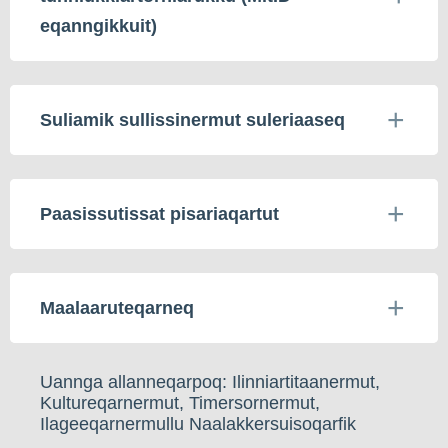
eqanngikkuit)
Suliamik sullissinermut suleriaaseq
Paasissutissat pisariaqartut
Maalaaruteqarneq
Uannga allanneqarpoq: Ilinniartitaanermut,
Kultureqarnermut, Timersornermut,
Ilageeqarnermullu Naalakkersuisoqarfik