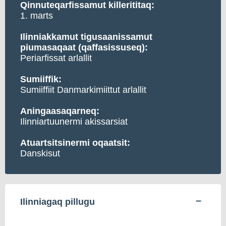
Qinnuteqarfissamut killerititaq:
1. marts
Ilinniakkamut tigusaanissamut
piumasaqaat (qaffasissuseq):
Periarfissat arlallit
Sumiiffik:
Sumiiffiit Danmarkimiittut arlallit
Aningaasaqarneq:
Ilinniartuunermi akissarsiat
Atuartsitsinermi oqaatsit:
Danskisut
Ilinniagaq pillugu