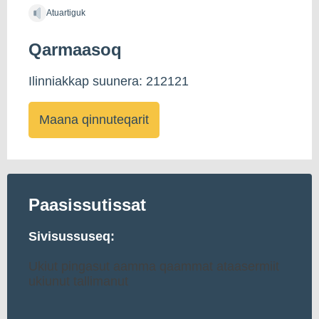
Atuartiguk
Qarmaasoq
Ilinniakkap suunera: 212121
Maana qinnuteqarit
Paasissutissat
Sivisussuseq:
Ukiut pingasut aamma qaammat ataasermiit
ukiunut tallimanut