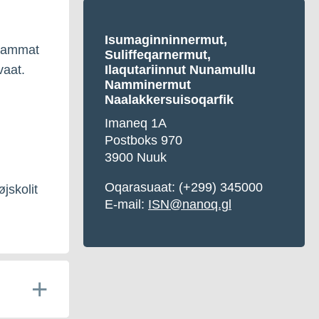
Isumaginninnermut,
maammat
Suliffeqarnermut,
vaat.
Ilaqutariinnut Nunamullu
Namminermut
Naalakkersuisoqarfik
Imaneq 1A
Postboks 970
3900 Nuuk
Oqarasuaat: (+299) 345000
øjskolit
E-mail:
ISN@nanoq.gl