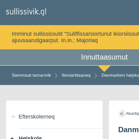
Gå
til
indholdet
Imminut sullississutit "Suliffissarsiortunut ikiorsi
ajuusaarutigaarput. In.in.:
Majoriaq
Innuttaasumut
Sammisat tamarmik
Ilinniartitaaneq
Danmarkimi højskol
Gå
til
Atuarti
indholdet
Efterskolerneq
Danma
Højskole
Danmarkimi