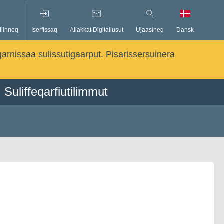
llinneq
Iserfissaq
Allakkat Digitaliusut
Ujaasineq
Dansk
qarnissaa sulissutigaarput. Pisarissersuinera
Suliffeqarfiutilimmut