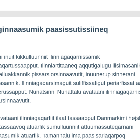
ginnaasumik paasissutissiineq
 inuit kikkulluunniit ilinniagaqarnissamik
saqartussaapput. Ilinniartitaaneq aqqutigalugu ilisimasani
alluakkannik pissarsiorsinnaavutit, inuunerup sinnerani
asannik. Ilinniagaqarsimaguit suliffissatigut periarfissat
russapput. Nunatsinni Nunattalu avataani ilinniagaqarn
rsinnaavutit.
vataani ilinniagaqarfiit ilaat tassaapput Danmarkimi højsk
tassaavoq atuarfik sumulluunniit attuumassuteqarnani
aasumik atuarfik. Tamannalu ima paasisariaqarpoq