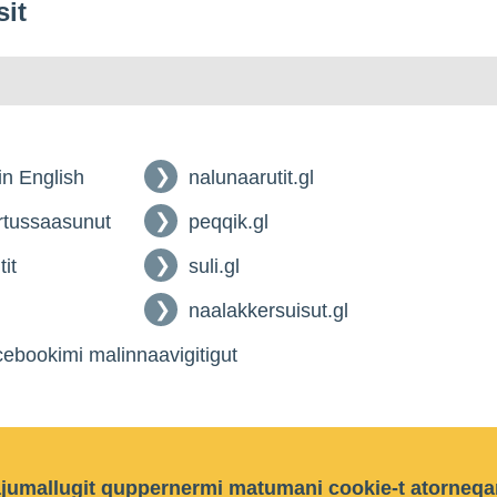
sit
 in English
nalunaarutit.gl
tussaasunut
peqqik.gl
tit
suli.gl
naalakkersuisut.gl
ebookimi malinnaavigitigut
ajumallugit quppernermi matumani cookie-t atorneqa