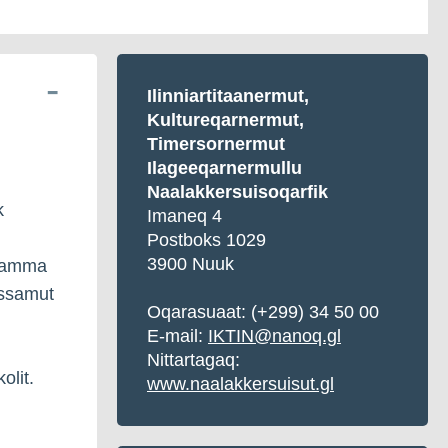
Ilinniartitaanermut,
Kultureqarnermut,
Timersornermut
Ilageeqarnermullu
Naalakkersuisoqarfik
k
Imaneq 4
Postboks 1029
3900 Nuuk
 aamma
issamut
Oqarasuaat: (+299) 34 50 00
E-mail:
IKTIN@nanoq.gl
Nittartagaq:
olit.
www.naalakkersuisut.gl