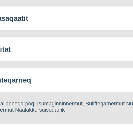
saqaatit
itat
teqarneq
allanneqarpoq: Isumaginninnermut, Suliffeqarnermut N
rmut Naalakkersuisoqarfik