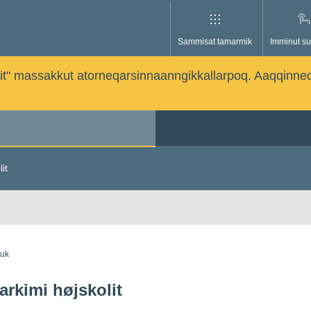
Sammisat tamarmik
Imminut su
issutit" massakkut atorneqarsinnaanngikkallarpoq. Aaqqinne
it
guk
rkimi højskolit