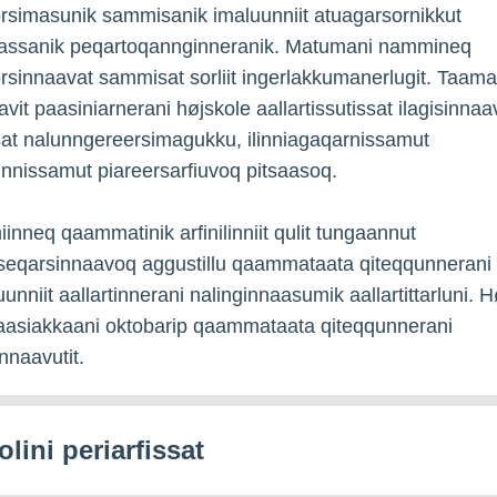
rsimasunik sammisanik imaluunniit atuagarsornikkut
assanik peqartoqannginneranik. Matumani nammineq
rsinnaavat sammisat sorliit ingerlakkumanerlugit. Taa
avit paasiniarnerani højskole aallartissutissat ilagisinnaa
sat nalunngereersimagukku, ilinniagaqarnissamut
innissamut piareersarfiuvoq pitsaasoq.
iinneq qaammatinik arfinilinniit qulit tungaannut
seqarsinnaavoq aggustillu qaammataata qiteqqunnerani
uunniit aallartinnerani nalinginnaasumik aallartittarluni. H
taasiakkaani oktobarip qaammataata qiteqqunnerani
innaavutit.
lini periarfissat