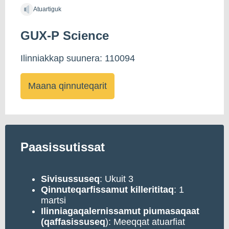
Atuartiguk
GUX-P Science
Ilinniakkap suunera: 110094
Maana qinnuteqarit
Paasissutissat
Sivisussuseq
: Ukuit 3
Qinnuteqarfissamut
killerititaq
: 1
martsi
Ilinniagaqalernissamut piumasaqaat
(qaffasissuseq
): Meeqqat atuarfiat