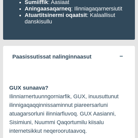
Sumiiffik
: Aasiaat
Aningaasaqarneq
: Ilinniagaqarnersiutit
Atuartitsinermi oqaatsit
: Kalaallisut
danskisullu
Paasissutissat nalinginnaasut
GUX sunaava?
Ilinniarnertuunngorniarfik, GUX, inuusuttunut
ilinnigaqaqqinnissaminnut piareersarluni
atuagarsorluni ilinniarfiuvoq. GUX Aasianni,
Sisimiuni, Nuummi Qaqortumilu kiisalu
internetsikkut neqeroorutaavoq.