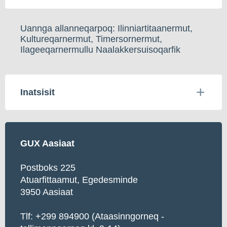
Uannga allanneqarpoq: Ilinniartitaanermut,
Kultureqarnermut, Timersornermut,
Ilageeqarnermullu Naalakkersuisoqarfik
Inatsisit
GUX Aasiaat
Postboks 225
Atuarfittaamut, Egedesminde
3950 Aasiaat
Tlf: +299 894900 (Ataasinngorneq -