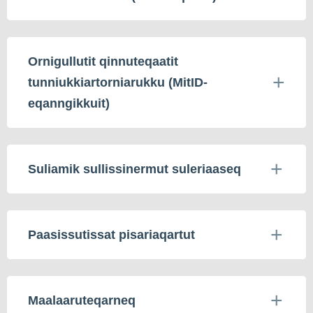
Ornigullutit qinnuteqaatit
tunniukkiartorniarukku (MitID-
eqanngikkuit)
Suliamik sullissinermut suleriaaseq
Paasissutissat pisariaqartut
Maalaaruteqarneq