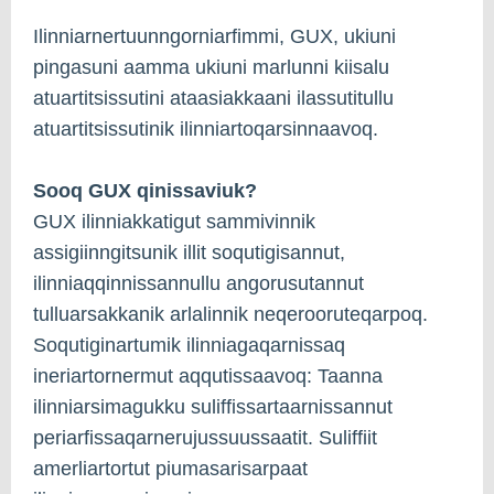
Ilinniarnertuunngorniarfimmi, GUX, ukiuni
pingasuni aamma ukiuni marlunni kiisalu
atuartitsissutini ataasiakkaani ilassutitullu
atuartitsissutinik ilinniartoqarsinnaavoq.
Sooq GUX qinissaviuk?
GUX ilinniakkatigut sammivinnik
assigiinngitsunik illit soqutigisannut,
ilinniaqqinnissannullu angorusutannut
tulluarsakkanik arlalinnik neqerooruteqarpoq.
Soqutiginartumik ilinniagaqarnissaq
ineriartornermut aqqutissaavoq: Taanna
ilinniarsimagukku suliffissartaarnissannut
periarfissaqarnerujussuussaatit. Suliffiit
amerliartortut piumasarisarpaat