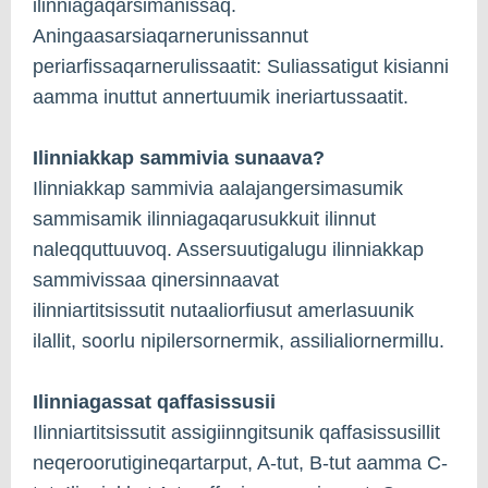
ilinniagaqarsimanissaq.
Aningaasarsiaqarnerunissannut
periarfissaqarnerulissaatit: Suliassatigut kisianni
aamma inuttut annertuumik ineriartussaatit.
Ilinniakkap sammivia sunaava?
Ilinniakkap sammivia aalajangersimasumik
sammisamik ilinniagaqarusukkuit ilinnut
naleqquttuuvoq. Assersuutigalugu ilinniakkap
sammivissaa qinersinnaavat
ilinniartitsissutit nutaaliorfiusut amerlasuunik
ilallit, soorlu nipilersornermik, assilialiornermillu.
Ilinniagassat qaffasissusii
Ilinniartitsissutit assigiinngitsunik qaffasissusillit
neqeroorutigineqartarput, A-tut, B-tut aamma C-