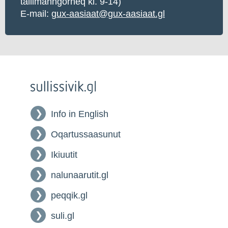
tallimanngorneq kl. 9-14)
E-mail:
gux-aasiaat@gux-aasiaat.gl
Info in English
Oqartussaasunut
Ikiuutit
nalunaarutit.gl
peqqik.gl
suli.gl