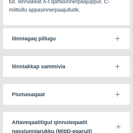
tut. Ilinniakkat A-t qaffasinnerpaajupput, C-
miittullu appasinnerpaajullutik.
Ilinniagaq pillugu
Ilinniakkap sammivia
Piumasaqaat
Attaveqaatitigut qinnuteqaatit
nassiunniarukku (MitID-eqaruit)