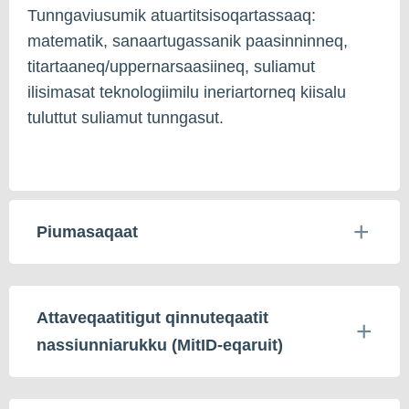
Tunngaviusumik atuartitsisoqartassaaq:
matematik, sanaartugassanik paasinninneq,
titartaaneq/uppernarsaasiineq, suliamut
ilisimasat teknologiimilu ineriartorneq kiisalu
tuluttut suliamut tunngasut.
Piumasaqaat
Attaveqaatitigut qinnuteqaatit
nassiunniarukku (MitID-eqaruit)