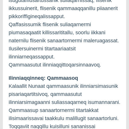
isugutaffiusartussanik suliaqarnissaq, flisenik
ikkussuinerit, flisenik qammaaqqanillu piiaanerit
pikkoriffigineqalissapput.
Qaffasissumik flisenik suliaqarnermi
piumasaqaatit killissarititallu, soorlu iikkani
naternilu flisenik sanaartornermi maleruagassat.
Ilusilersuinermi titartaariaatsit
ilinniarneqassapput.
Qammaasutut ilinniaqqittoqarsinnaavoq.
Ilinniaqqinneq: Qammaasoq
Kalaallit Nunaat qammaasunik ilinniarsimasunik
pisariaqartitsivoq, qammaasutut
ilinniarsimagaanni suliassaqarneq isumannarani.
Qammaasup sanaartornermi titartakkat
ilisimaarissavai taakkulu malillugit sanaartorluni.
Toqqaviit naqqillu kuisilluni sananissai