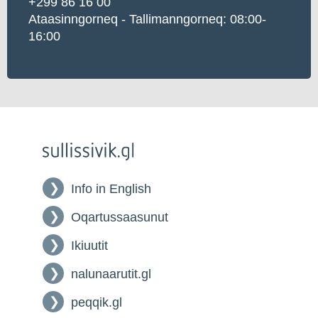
+299 86 16 00
Ataasinngorneq - Tallimanngorneq: 08:00-
16:00
Info in English
Oqartussaasunut
Ikiuutit
nalunaarutit.gl
peqqik.gl