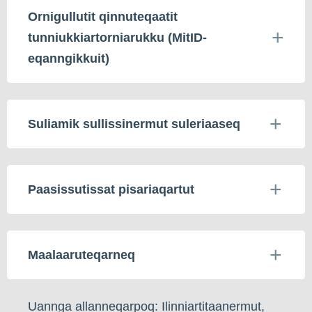
Ornigullutit qinnuteqaatit
tunniukkiartorniarukku (MitID-
eqanngikkuit)
Suliamik sullissinermut suleriaaseq
Paasissutissat pisariaqartut
Maalaaruteqarneq
Uannga allanneqarpoq: Ilinniartitaanermut,