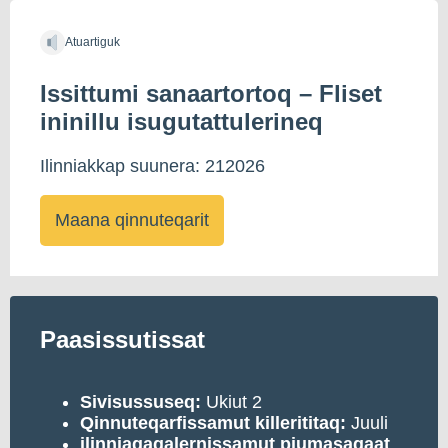
Atuartiguk
Issittumi sanaartortoq – Fliset
ininillu isugutattulerineq
Ilinniakkap suunera: 212026
Maana qinnuteqarit
Paasissutissat
Sivisussuseq:
Ukiut 2
Qinnuteqarfissamut killerititaq:
Juuli
ilinniagaqalernissamut piumasaqaat