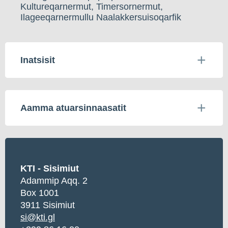
Kultureqarnermut, Timersornermut,
Ilageeqarnermullu Naalakkersuisoqarfik
Inatsisit
Aamma atuarsinnaasatit
KTI - Sisimiut
Adammip Aqq. 2
Box 1001
3911 Sisimiut
si@kti.gl