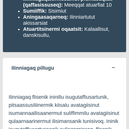
(qaffasissuseq):
Meeqqat atuarfiat 10
Sumiiffik:
Sisimiut
Aningaasaqarneq:
Ilinniartutut
akissarsiat
Atuartitsinermi oqaatsit:
Kalaallisut,
danskisullu,
Ilinniagaq pillugu
Ilinniagaq flisenik ininillu isugutaffiusartunik,
pitsaassusiliinermik kiisalu avatagiisinut
isumannaallisaanermut suliffimmilu avatagiisinut
qulaarnaarinermut ilisimansanik tunisivoq. Ininik