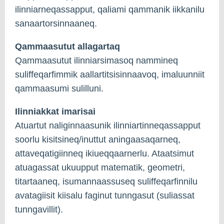
ilinniarneqassapput, qaliami qammanik iikkanilu
sanaartorsinnaaneq.
Qammaasutut allagartaq
Qammaasutut ilinniarsimasoq nammineq
suliffeqarfimmik aallartitsisinnaavoq, imaluunniit
qammaasumi sulilluni.
Ilinniakkat imarisai
Atuartut naliginnaasunik ilinniartinneqassapput
soorlu kisitsineq/inuttut aningaasaqarneq,
attaveqatigiinneq ikiueqqaarnerlu. Ataatsimut
atuagassat ukuupput matematik, geometri,
titartaaneq, isumannaassuseq suliffeqarfinnilu
avatagiisit kiisalu faginut tunngasut (suliassat
tunngavillit).