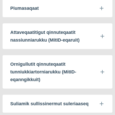
Piumasaqaat
Attaveqaatitigut qinnuteqaatit
nassiunniarukku (MitID-eqaruit)
Ornigullutit qinnuteqaatit
tunniukkiartorniarukku (MitID-
eqanngikkuit)
Suliamik sullissinermut suleriaaseq