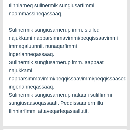
Ilinniarneq sulinermik sungiusarfimmi
naammassineqassaaq.
Sulinermik sungiusarnerup imm. siulleq
najukkami napparsimmavimmi/peqqissaavimmi
immaqaluunniit nunaqarfimmi
ingerlanneqassaaq.
Sulinermik sungiusarnerup imm. aappaat
najukkami
napparsimmavimmi/peqqissaavimmi/peqqissaasoqa
ingerlanneqassaaq.
Sulinermik sungiusarnerup nalaani suliffimmi
sungiusaasoqassaatit Peqqissaanermillu
Ilinniarfimmi attaveqarfeqassallutit.