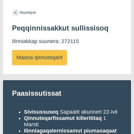
Atuartiguk
Peqqinnissakkut sullissisoq
Ilinniakkap suunera: 272115
Maana qinnuteqarit
Paasissutissat
Sivisussuseq
Sapaatit akunneri 22-ivit
Qinnuteqarfissamut
killerititaq
1
Marsti
Ilinniagaqalernissamut
piumasaqaat