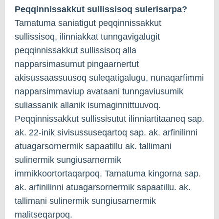
Peqqinnissakkut sullissisoq sulerisarpa?
Tamatuma saniatigut peqqinnissakkut
sullissisoq, ilinniakkat tunngavigalugit
peqqinnissakkut sullissisoq alla
napparsimasumut pingaarnertut
akisussaassuusoq suleqatigalugu, nunaqarfimmi
napparsimmaviup avataani tunngaviusumik
suliassanik allanik isumaginnittuuvoq.
Peqqinnissakkut sullissisutut ilinniartitaaneq sap.
ak. 22-inik sivisussuseqartoq sap. ak. arfinilinni
atuagarsornermik sapaatillu ak. tallimani
sulinermik sungiusarnermik
immikkoortortaqarpoq. Tamatuma kingorna sap.
ak. arfinilinni atuagarsornermik sapaatillu. ak.
tallimani sulinermik sungiusarnermik
malitseqarpoq.