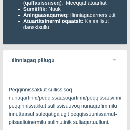
(
qaffasissuseq
): Meeqqat atuarfiat
Sumiiffik:
Nuuk
Aningaasaqarneq:
Ilinniagaqarnersiutit
Atuartitsinermi
oqaatsit:
Kalaallisut
danskisullu
Ilinniagaq pillugu
Peqqinnissakkut sullissisoq
nunaqarfinni/peqqissaasoqarfinni/peqqissaavinni
peqqinnissakkut sullissisuuvoq nunaqarfimmilu
innuttaasut suleqatigalugit peqqissuunissamut-
pitsaaliuinermilu suliniutinik suliaqartuulluni.