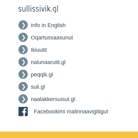
Info in English
Oqartussaasunut
Ikiuutit
nalunaarutit.gl
peqqik.gl
suli.gl
naalakkersuisut.gl
Facebookimi malinnaavigitigut