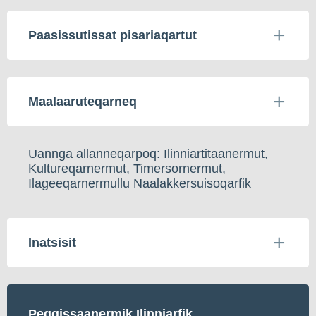
Paasissutissat pisariaqartut
Maalaaruteqarneq
Uannga allanneqarpoq: Ilinniartitaanermut,
Kultureqarnermut, Timersornermut,
Ilageeqarnermullu Naalakkersuisoqarfik
Inatsisit
Peqqissaanermik Ilinniarfik