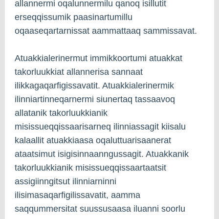
allannermi oqalunnermilu qanoq isillutit
erseqqissumik paasinartumillu
oqaaseqartarnissat aammattaaq sammissavat.
Atuakkialerinermut immikkoortumi atuakkat
takorluukkiat allannerisa sannaat
ilikkagaqarfigissavatit. Atuakkialerinermik
ilinniartinneqarnermi siunertaq tassaavoq
allatanik takorluukkianik
misissueqqissaarisarneq ilinniassagit kiisalu
kalaallit atuakkiaasa oqaluttuarisaanerat
ataatsimut isigisinnaanngussagit. Atuakkanik
takorluukkianik misissueqqissaartaatsit
assigiinngitsut ilinniarninni
ilisimasaqarfigilissavatit, aamma
saqqummersitat suussusaasa iluanni soorlu