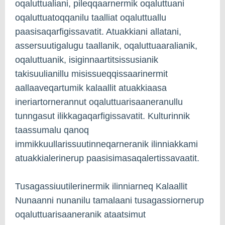
oqaluttualiani, pileqqaarnermik oqaluttuani
oqaluttuatoqqanilu taalliat oqaluttuallu
paasisaqarfigissavatit. Atuakkiani allatani,
assersuutigalugu taallanik, oqaluttuaaralianik,
oqaluttuanik, isiginnaartitsissusianik
takisuulianillu misissueqqissaarinermit
aallaaveqartumik kalaallit atuakkiaasa
ineriartornerannut oqaluttuarisaaneranullu
tunngasut ilikkagaqarfigissavatit. Kulturinnik
taassumalu qanoq
immikkuullarissuutinneqarneranik ilinniakkami
atuakkialerinerup paasisimasaqalertissavaatit.
Tusagassiuutilerinermik ilinniarneq Kalaallit
Nunaanni nunanilu tamalaani tusagassiornerup
oqaluttuarisaaneranik ataatsimut