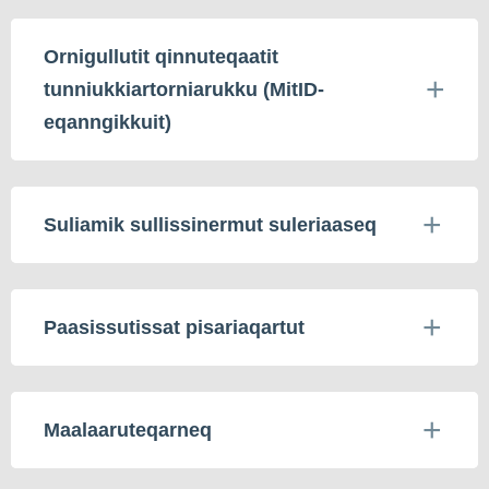
Ornigullutit qinnuteqaatit
tunniukkiartorniarukku (MitID-
eqanngikkuit)
Suliamik sullissinermut suleriaaseq
Paasissutissat pisariaqartut
Maalaaruteqarneq