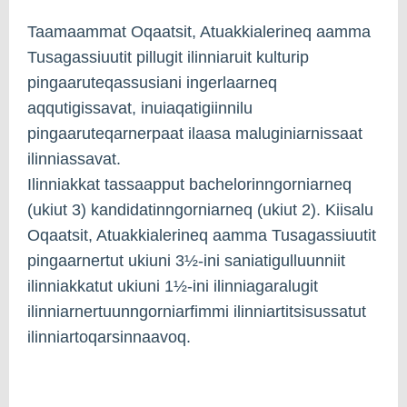
Taamaammat Oqaatsit, Atuakkialerineq aamma
Tusagassiuutit pillugit ilinniaruit kulturip
pingaaruteqassusiani ingerlaarneq
aqqutigissavat, inuiaqatigiinnilu
pingaaruteqarnerpaat ilaasa maluginiarnissaat
ilinniassavat.
Ilinniakkat tassaapput bachelorinngorniarneq
(ukiut 3) kandidatinngorniarneq (ukiut 2). Kiisalu
Oqaatsit, Atuakkialerineq aamma Tusagassiuutit
pingaarnertut ukiuni 3½-ini saniatigulluunniit
ilinniakkatut ukiuni 1½-ini ilinniagaralugit
ilinniarnertuunngorniarfimmi ilinniartitsisussatut
ilinniartoqarsinnaavoq.