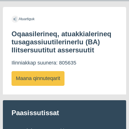
Atuartiguk
Oqaasilerineq, atuakkialerineq
tusagassiuutilerinerlu (BA)
Ilitsersuutitut assersuutit
Ilinniakkap suunera: 805635
Maana qinnuteqarit
Paasissutissat