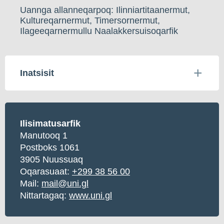
Uannga allanneqarpoq: Ilinniartitaanermut,
Kultureqarnermut, Timersornermut,
Ilageeqarnermullu Naalakkersuisoqarfik
Inatsisit
Ilisimatusarfik
Manutooq 1
Postboks 1061
3905 Nuussuaq
Oqarasuaat:
+299 38 56 00
Mail:
mail@uni.gl
Nittartagaq:
www.uni.gl