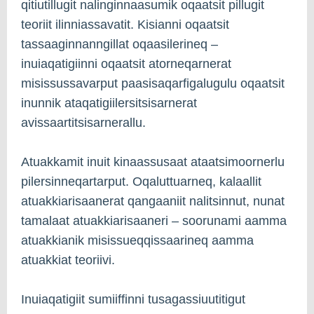
qitiutillugit nalinginnaasumik oqaatsit pillugit
teoriit ilinniassavatit. Kisianni oqaatsit
tassaaginnanngillat oqaasilerineq –
inuiaqatigiinni oqaatsit atorneqarnerat
misissussavarput paasisaqarfigalugulu oqaatsit
inunnik ataqatigiilersitsisarnerat
avissaartitsisarnerallu.
Atuakkamit inuit kinaassusaat ataatsimoornerlu
pilersinneqartarput. Oqaluttuarneq, kalaallit
atuakkiarisaanerat qangaaniit nalitsinnut, nunat
tamalaat atuakkiarisaaneri – soorunami aamma
atuakkianik misissueqqissaarineq aamma
atuakkiat teoriivi.
Inuiaqatigiit sumiiffinni tusagassiuutitigut