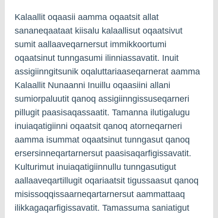
Kalaallit oqaasii aamma oqaatsit allat
sananeqaataat kiisalu kalaallisut oqaatsivut
sumit aallaaveqarnersut immikkoortumi
oqaatsinut tunngasumi ilinniassavatit. Inuit
assigiinngitsunik oqaluttariaaseqarnerat aamma
Kalaallit Nunaanni Inuillu oqaasiini allani
sumiorpaluutit qanoq assigiinngissuseqarneri
pillugit paasisaqassaatit. Tamanna ilutigalugu
inuiaqatigiinni oqaatsit qanoq atorneqarneri
aamma isummat oqaatsinut tunngasut qanoq
ersersinneqartarnersut paasisaqarfigissavatit.
Kulturimut inuiaqatigiinnullu tunngasutigut
aallaaveqartillugit oqariaatsit tigussaasut qanoq
misissoqqissaarneqartarnersut aammattaaq
ilikkagaqarfigissavatit. Tamassuma saniatigut