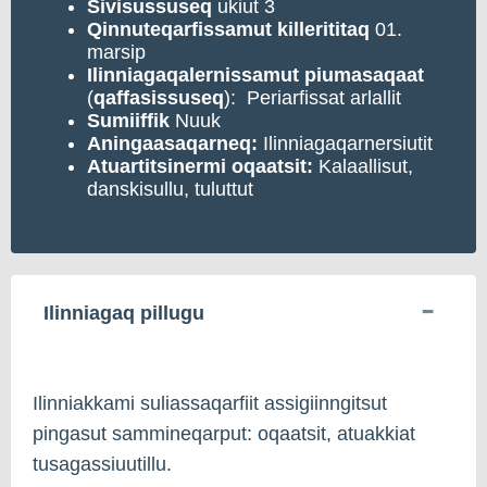
Sivisussuseq
ukiut 3
Qinnuteqarfissamut
killerititaq
01.
marsip
Ilinniagaqalernissamut
piumasaqaat
(
qaffasissuseq
): Periarfissat arlallit
Sumiiffik
Nuuk
Aningaasaqarneq:
Ilinniagaqarnersiutit
Atuartitsinermi
oqaatsit:
Kalaallisut,
danskisullu, tuluttut
Ilinniagaq pillugu
Ilinniakkami suliassaqarfiit assigiinngitsut
pingasut sammineqarput: oqaatsit, atuakkiat
tusagassiuutillu.