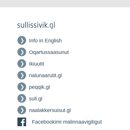
Info in English
Oqartussaasunut
Ikiuutit
nalunaarutit.gl
peqqik.gl
suli.gl
naalakkersuisut.gl
Facebookimi malinnaavigitigut