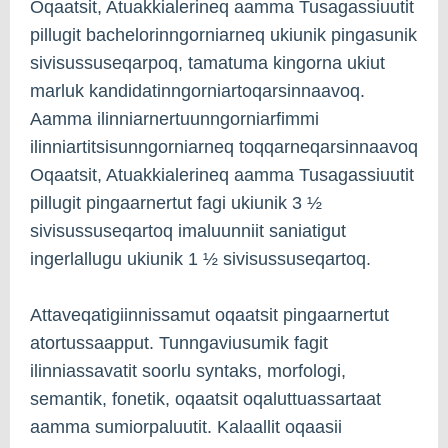
Oqaatsit, Atuakkialerineq aamma Tusagassiuutit
pillugit bachelorinngorniarneq ukiunik pingasunik
sivisussuseqarpoq, tamatuma kingorna ukiut
marluk kandidatinngorniartoqarsinnaavoq.
Aamma ilinniarnertuunngorniarfimmi
ilinniartitsisunngorniarneq toqqarneqarsinnaavoq
Oqaatsit, Atuakkialerineq aamma Tusagassiuutit
pillugit pingaarnertut fagi ukiunik 3 ½
sivisussuseqartoq imaluunniit saniatigut
ingerlallugu ukiunik 1 ½ sivisussuseqartoq.
Attaveqatigiinnissamut oqaatsit pingaarnertut
atortussaapput. Tunngaviusumik fagit
ilinniassavatit soorlu syntaks, morfologi,
semantik, fonetik, oqaatsit oqaluttuassartaat
aamma sumiorpaluutit. Kalaallit oqaasii