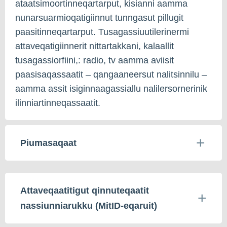
ataatsimoortinneqartarput, kisianni aamma
nunarsuarmioqatigiinnut tunngasut pillugit
paasitinneqartarput. Tusagassiuutilerinermi
attaveqatigiinnerit nittartakkani, kalaallit
tusagassiorfiini,: radio, tv aamma aviisit
paasisaqassaatit – qangaaneersut nalitsinnilu –
aamma assit isiginnaagassiallu nalilersornerinik
ilinniartinneqassaatit.
Piumasaqaat
Attaveqaatitigut qinnuteqaatit
nassiunniarukku (MitID-eqaruit)