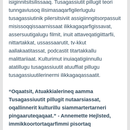
isiginnitsitsilissaaq. Tusagassiutit pillugit teori
tunngaviusoq ilisimasaqarfigilerlugulu
tusagassiutinik pilersitsiviit assigiinngitsorpassuit
misissoqqissaarnissaat ilikkagaqarfigissavat,
assersuutigalugu filmit, inuit attaveqatigiittarfii,
nittartakkat, ussassaarutit, tv-kkut
aallakaatitassat, podcastit titartakkallu
malittariiaat. Kulturimut inuiaqatigiinnullu
atatillugu tusagassiuutit atuuffiat pillugu
tusagassiuutilerinermi ilikkagaqassaatit.
“Oqaatsit, Atuakkialerineq aamma
Tusagassiuutit pillugit nutaarsiassat,
oqallinnerit kulturillu siammartertarneri
pingaaruteqaqaat.” - Annemette Hejlsted,
immikkoortortaqarfimmi pisortaq