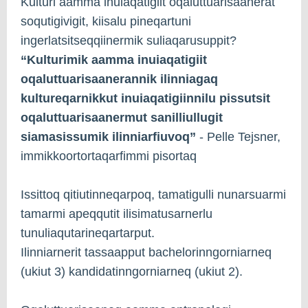
Kulturi aamma inuiaqatigiit oqaluttuarisaanerat
soqutigivigit, kiisalu pineqartuni
ingerlatsitseqqiinermik suliaqarusuppit?
“Kulturimik aamma inuiaqatigiit
oqaluttuarisaanerannik ilinniagaq
kultureqarnikkut inuiaqatigiinnilu pissutsit
oqaluttuarisaanermut sanilliullugit
siamasissumik ilinniarfiuvoq”
- Pelle Tejsner,
immikkoortortaqarfimmi pisortaq
Issittoq qitiutinneqarpoq, tamatigulli nunarsuarmi
tamarmi apeqqutit ilisimatusarnerlu
tunuliaqutarineqartarput.
Ilinniarnerit tassaapput bachelorinngorniarneq
(ukiut 3) kandidatinngorniarneq (ukiut 2).