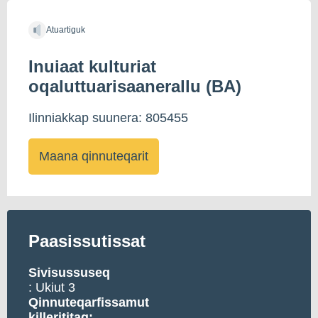
Atuartiguk
Inuiaat kulturiat
oqaluttuarisaanerallu (BA)
Ilinniakkap suunera: 805455
Maana qinnuteqarit
Paasissutissat
Sivisussuseq
: Ukiut 3
Qinnuteqarfissamut
killerititaq: