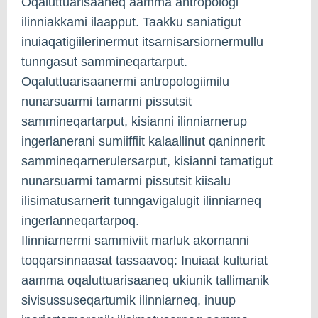
Oqaluttuarisaaneq aamma antropologi
ilinniakkami ilaapput. Taakku saniatigut
inuiaqatigiilerinermut itsarnisarsiornermullu
tunngasut sammineqartarput.
Oqaluttuarisaanermi antropologiimilu
nunarsuarmi tamarmi pissutsit
sammineqartarput, kisianni ilinniarnerup
ingerlanerani sumiiffiit kalaallinut qaninnerit
sammineqarnerulersarput, kisianni tamatigut
nunarsuarmi tamarmi pissutsit kiisalu
ilisimatusarnerit tunngavigalugit ilinniarneq
ingerlanneqartarpoq.
Ilinniarnermi sammiviit marluk akornanni
toqqarsinnaasat tassaavoq: Inuiaat kulturiat
aamma oqaluttuarisaaneq ukiunik tallimanik
sivisussuseqartumik ilinniarneq, inuup