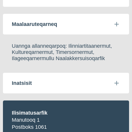
Maalaaruteqarneq
Uannga allanneqarpoq: Ilinniartitaanermut,
Kultureqarnermut, Timersornermut,
Ilageeqarnermullu Naalakkersuisoqarfik
Inatsisit
Ilisimatusarfik
Manutooq 1
Postboks 1061