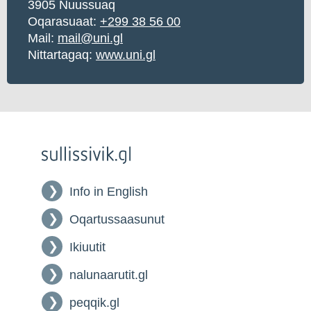
3905 Nuussuaq
Oqarasuaat:
+299 38 56 00
Mail:
mail@uni.gl
Nittartagaq:
www.uni.gl
Info in English
Oqartussaasunut
Ikiuutit
nalunaarutit.gl
peqqik.gl