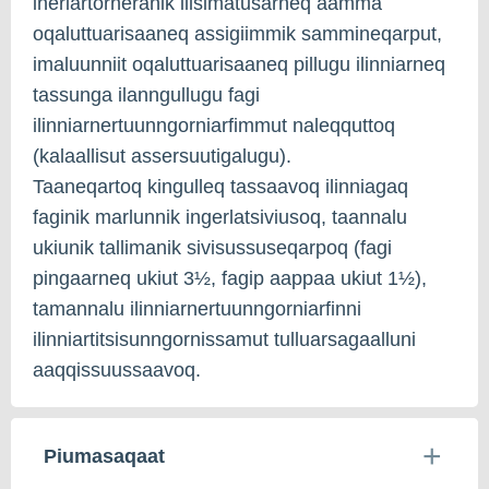
ineriartorneranik ilisimatusarneq aamma
oqaluttuarisaaneq assigiimmik sammineqarput,
imaluunniit oqaluttuarisaaneq pillugu ilinniarneq
tassunga ilanngullugu fagi
ilinniarnertuunngorniarfimmut naleqquttoq
(kalaallisut assersuutigalugu).
Taaneqartoq kingulleq tassaavoq ilinniagaq
faginik marlunnik ingerlatsiviusoq, taannalu
ukiunik tallimanik sivisussuseqarpoq (fagi
pingaarneq ukiut 3½, fagip aappaa ukiut 1½),
tamannalu ilinniarnertuunngorniarfinni
ilinniartitsisunngornissamut tulluarsagaalluni
aaqqissuussaavoq.
Piumasaqaat