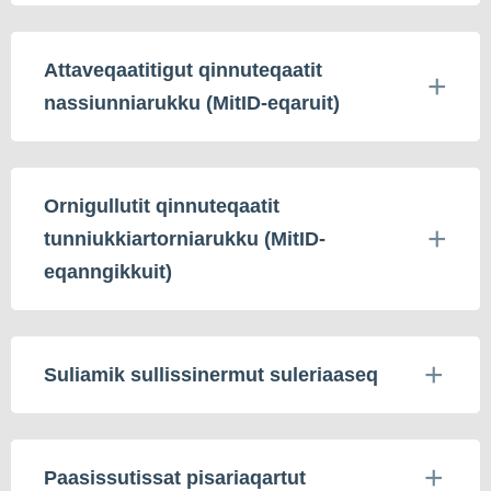
Attaveqaatitigut qinnuteqaatit
nassiunniarukku (MitID-eqaruit)
Ornigullutit qinnuteqaatit
tunniukkiartorniarukku (MitID-
eqanngikkuit)
Suliamik sullissinermut suleriaaseq
Paasissutissat pisariaqartut