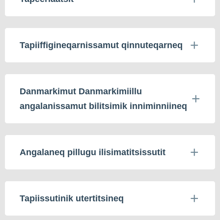
Tapiiffigineqarnissamut qinnuteqarneq
Danmarkimut Danmarkimiillu
angalanissamut bilitsimik inniminniineq
Angalaneq pillugu ilisimatitsissutit
Tapiissutinik utertitsineq