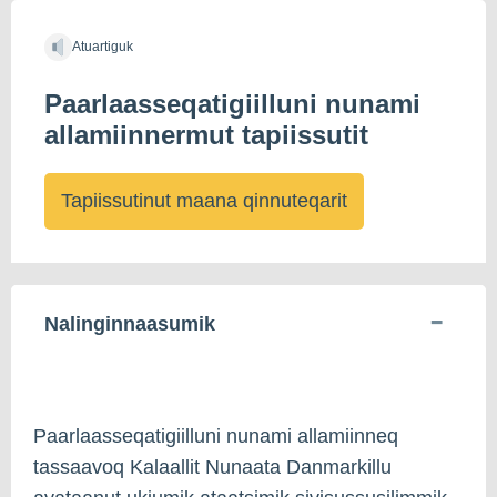
Atuartiguk
Paarlaasseqatigiilluni nunami
allamiinnermut tapiissutit
Tapiissutinut maana qinnuteqarit
Nalinginnaasumik
Paarlaasseqatigiilluni nunami allamiinneq
tassaavoq Kalaallit Nunaata Danmarkillu