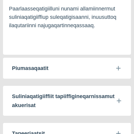
Paarlaasseqatigiilluni nunami allamiinnermut
suliniaqatigiiffiup suleqatigisaanni, inuusuttoq
ilaqutariinni najugaqartinneqassaaq.
Piumasaqaatit
Suliniaqatigiiffiit tapiiffigineqarnissamut
akuerisat
Tapeeriaatsit