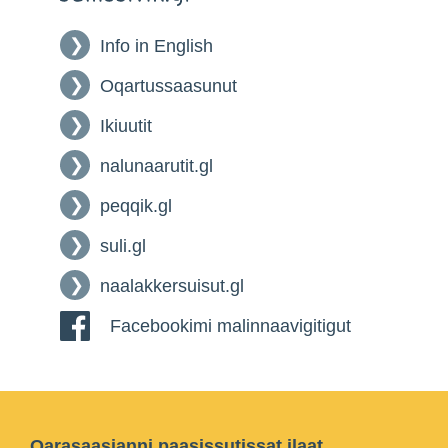
Info in English
Oqartussaasunut
Ikiuutit
nalunaarutit.gl
peqqik.gl
suli.gl
naalakkersuisut.gl
Facebookimi malinnaavigitigut
Qarasaasianni paasissutissat ilaat