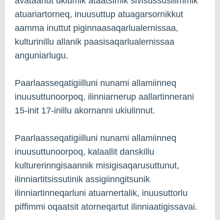
avataanut ukiumik ataatsimik sivisussusilimmik
atuariartorneq, inuusuttup atuagarsornikkut
aamma inuttut piginnaasaqarlualernissaa,
kulturinillu allanik paasisaqarlualernissaa
anguniarlugu.
Paarlaasseqatigiilluni nunami allamiinneq
inuusuttunoorpoq, ilinniarnerup aallartinnerani
15-init 17-inillu akornanni ukiulinnut.
Paarlaasseqatigiilluni nunami allamiinneq
inuusuttunoorpoq, kalaallit danskillu
kulturerinngisaannik misigisaqarusuttunut,
ilinniartitsissutinik assigiinngitsunik
ilinniartinneqarluni atuarnertalik, inuusuttorlu
piffimmi oqaatsit atorneqartut ilinniaatigissavai.