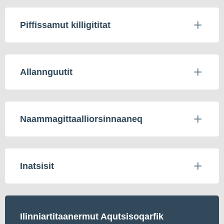
Piffissamut killigititat
Allannguutit
Naammagittaalliorsinnaaneq
Inatsisit
Ilinniartitaanermut Aqutsisoqarfik