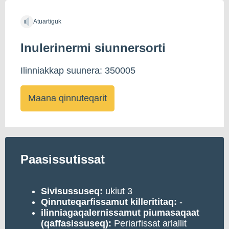
Atuartiguk
Inulerinermi siunnersorti
Ilinniakkap suunera: 350005
Maana qinnuteqarit
Paasissutissat
Sivisussuseq:
ukiut 3
Qinnuteqarfissamut killerititaq:
-
ilinniagaqalernissamut piumasaqaat
(qaffasissuseq):
Periarfissat arlallit