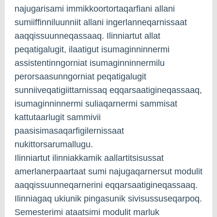
najugarisami immikkoortortaqarfiani allani
sumiiffinniluunniit allani ingerlanneqarnissaat
aaqqissuunneqassaaq. Ilinniartut allat
peqatigalugit, ilaatigut isumaginninnermi
assistentinngorniat isumaginninnermilu
perorsaasunngorniat peqatigalugit
sunniiveqatigiittarnissaq eqqarsaatigineqassaaq,
isumaginninnermi suliaqarnermi sammisat
kattutaarlugit sammivii
paasisimasaqarfigilernissaat
nukittorsarumallugu.
Ilinniartut ilinniakkamik aallartitsisussat
amerlanerpaartaat sumi najugaqarnersut modulit
aaqqissuunneqarnerini eqqarsaatigineqassaaq.
Ilinniagaq ukiunik pingasunik sivisussuseqarpoq.
Semesterimi ataatsimi modulit marluk