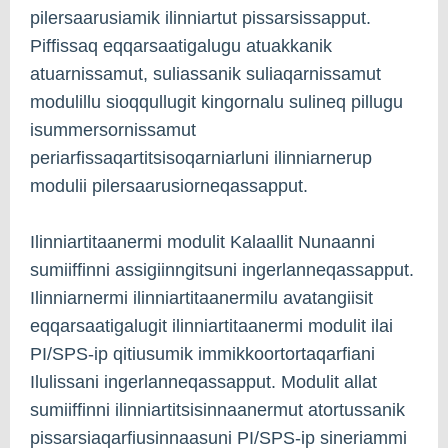
pilersaarusiamik ilinniartut pissarsissapput.
Piffissaq eqqarsaatigalugu atuakkanik
atuarnissamut, suliassanik suliaqarnissamut
modulillu sioqqullugit kingornalu sulineq pillugu
isummersornissamut
periarfissaqartitsisoqarniarluni ilinniarnerup
modulii pilersaarusiorneqassapput.
Ilinniartitaanermi modulit Kalaallit Nunaanni
sumiiffinni assigiinngitsuni ingerlanneqassapput.
Ilinniarnermi ilinniartitaanermilu avatangiisit
eqqarsaatigalugit ilinniartitaanermi modulit ilai
PI/SPS-ip qitiusumik immikkoortortaqarfiani
Ilulissani ingerlanneqassapput. Modulit allat
sumiiffinni ilinniartitsisinnaanermut atortussanik
pissarsiaqarfiusinnaasuni PI/SPS-ip sineriammi