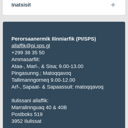
Inatsisit
Perorsaanermik Ilinniarfik (PI/SPS)
allaffik@pi.sps.gl
+299 38 35 50
Ammasarfiit:
Ataa-, Marl-, & Sisa; 9.00-13.00
Pingasunng.; Matoqqavoq
Tallimanngorneq 9.00-12.00
Arf-, Sapaat- & Sapaassuit: matoqqavoq
Ilulissani allaffik:
Marralinnguaq 40 & 40B
Postboks 519
3952 Ilulissat