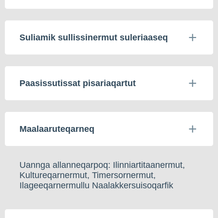
Suliamik sullissinermut suleriaaseq
Paasissutissat pisariaqartut
Maalaaruteqarneq
Uannga allanneqarpoq: Ilinniartitaanermut,
Kultureqarnermut, Timersornermut,
Ilageeqarnermullu Naalakkersuisoqarfik