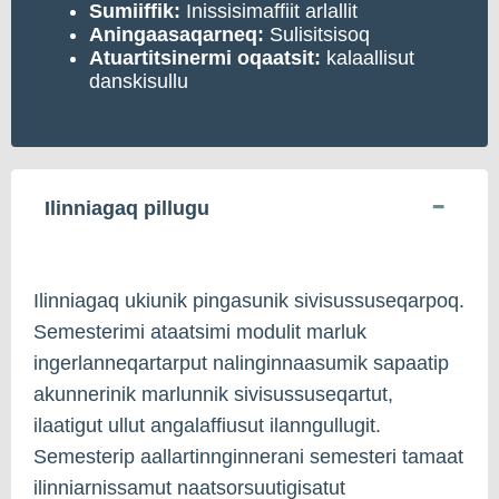
Sumiiffik:
Inissisimaffiit arlallit
Aningaasaqarneq:
Sulisitsisoq
Atuartitsinermi oqaatsit:
kalaallisut
danskisullu
Ilinniagaq pillugu
Ilinniagaq ukiunik pingasunik sivisussuseqarpoq.
Semesterimi ataatsimi modulit marluk
ingerlanneqartarput nalinginnaasumik sapaatip
akunnerinik marlunnik sivisussuseqartut,
ilaatigut ullut angalaffiusut ilanngullugit.
Semesterip aallartinnginnerani semesteri tamaat
ilinniarnissamut naatsorsuutigisatut