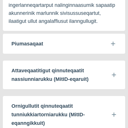
ingerlanneqartarput nalinginnaasumik sapaatip
akunnerinik marlunnik sivisussuseqartut,
ilaatigut ullut angalaffiusut ilanngullugit.
Piumasaqaat
Attaveqaatitigut qinnuteqaatit
nassiunniarukku (MitID-eqaruit)
Ornigullutit qinnuteqaatit
tunniukkiartorniarukku (MitID-
eqanngikkuit)