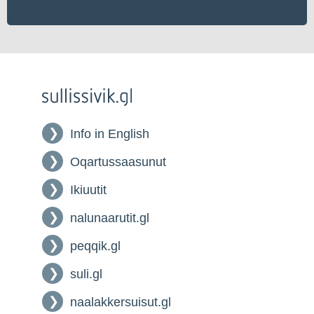
Info in English
Oqartussaasunut
Ikiuutit
nalunaarutit.gl
peqqik.gl
suli.gl
naalakkersuisut.gl