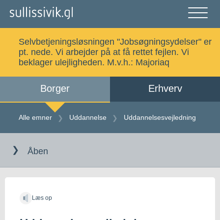
Gå
til
indholdet
Åben
og
Selvbetjeningsløsningen "Jobsøgningsydelser" er
luk
Søg
pt. nede. Vi arbejder på at få rettet fejlen. Vi
menu
beklager ulejligheden. M.v.h.:
Majoriaq
Borger
Erhverv
Alle emner
Selvbetjening
Alle emner
Uddannelse
Uddannelsesvejledning
Gå
Log ind
Digital Post
til
Åben
indholdet
Kalaallisut
Læs op