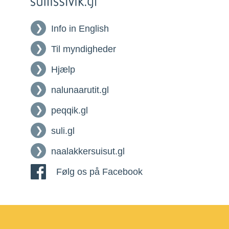
Info in English
Til myndigheder
Hjælp
nalunaarutit.gl
peqqik.gl
suli.gl
naalakkersuisut.gl
Følg os på Facebook