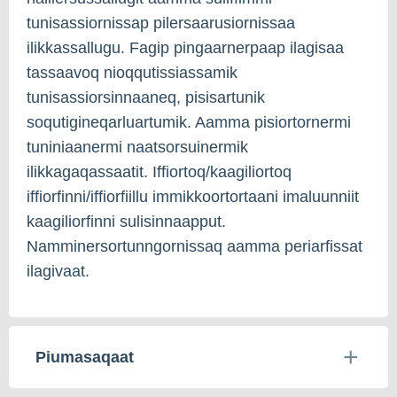
tunisassiornissap pilersaarusiornissaa
ilikkassallugu. Fagip pingaarnerpaap ilagisaa
tassaavoq nioqqutissiassamik
tunisassiorsinnaaneq, pisisartunik
soqutigineqarluartumik. Aamma pisiortornermi
tuniniaanermi naatsorsuinermik
ilikkagaqassaatit. Iffiortoq/kaagiliortoq
iffiorfinni/iffiorfiillu immikkoortortaani imaluunniit
kaagiliorfinni sulisinnaapput.
Namminersortunngornissaq aamma periarfissat
ilagivaat.
Piumasaqaat