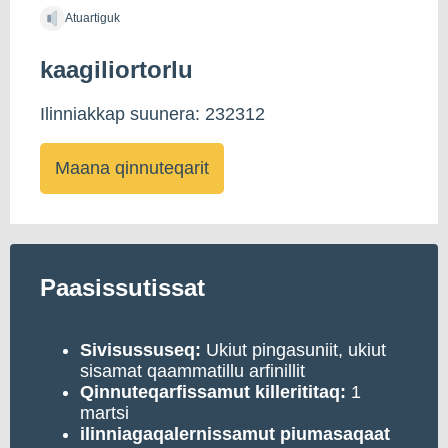
Atuartiguk
kaagiliortorlu
Ilinniakkap suunera: 232312
Maana qinnuteqarit
Paasissutissat
Sivisussuseq:
Ukiut pingasuniit, ukiut
sisamat qaammatillu arfinillit
Qinnuteqarfissamut killerititaq:
1
martsi
ilinniagaqalernissamut piumasaqaat