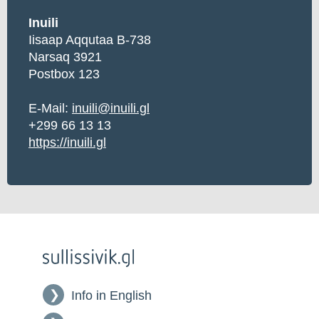
Inuili
Iisaap Aqqutaa B-738
Narsaq 3921
Postbox 123
E-Mail:
inuili@inuili.gl
+299 66 13 13
https://inuili.gl
Info in English