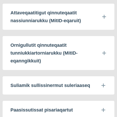
Attaveqaatitigut qinnuteqaatit
nassiunniarukku (MitID-eqaruit)
Ornigullutit qinnuteqaatit
tunniukkiartorniarukku (MitID-
eqanngikkuit)
Suliamik sullissinermut suleriaaseq
Paasissutissat pisariaqartut