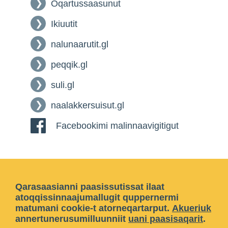
Oqartussaasunut
Ikiuutit
nalunaarutit.gl
peqqik.gl
suli.gl
naalakkersuisut.gl
Facebookimi malinnaavigitigut
Qarasaasianni paasissutissat ilaat
atoqqissinnaajumallugit quppernermi
matumani cookie-t atorneqartarput.
Akueriuk
annertunerusumilluunniit
uani paasisaqarit
.