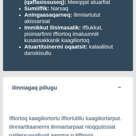
(qaffasissuseq):
Meeqqat atuarfiat
Sumiiffik:
Narsaq
Aningaasaqarneq:
Ilinniartutut
akissarsiat
Immikkut ilisimasalik:
Iffiukkat,
pisiniarfinni iffiortoq imaluunniit
kusassakkanik kaagiliortoq
Atuartitsinermi oqaatsit:
kalaallisut
danskisullu
Ilinniagaq pillugu
Iffiortoq kaagiliortorlu iffiorlutillu kaagiliortarput.
Ilinniartitaanermi ilinniartarpaat nioqqutissiat
nalilersussallugit aamma suliffimmi