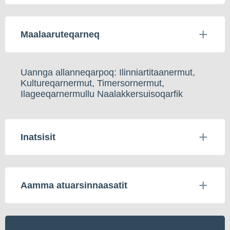
Maalaaruteqarneq
Uannga allanneqarpoq: Ilinniartitaanermut,
Kultureqarnermut, Timersornermut,
Ilageeqarnermullu Naalakkersuisoqarfik
Inatsisit
Aamma atuarsinnaasatit