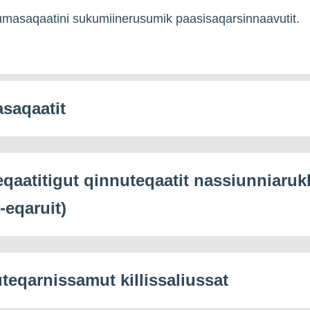
umasaqaatini sukumiinerusumik paasisaqarsinnaavutit.
saqaatit
eqaatitigut qinnuteqaatit nassiunniaruk
-eqaruit)
teqarnissamut killissaliussat