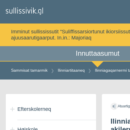
Gå
til
indholdet
Imminut sullississutit "Suliffissarsiortunut ikiorsi
ajuusaarutigaarput. In.in.:
Majoriaq
Innuttaasumut
Sammisat tamarmik
Ilinniartitaaneq
Ilinniagaqarnermi t
Gå
til
Atuarti
indholdet
Efterskolerneq
Ilinn
akiler
Højskole
Danmarkimi