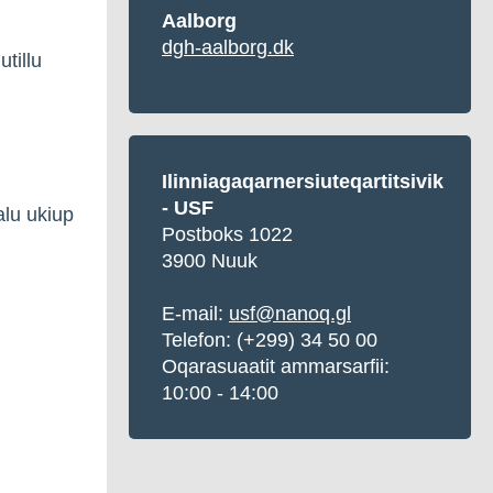
Aalborg
dgh-aalborg.dk
utillu
Ilinniagaqarnersiuteqartitsivik
- USF
alu ukiup
Postboks 1022
3900 Nuuk
E-mail:
usf@nanoq.gl
Telefon: (+299) 34 50 00
Oqarasuaatit ammarsarfii:
10:00 - 14:00