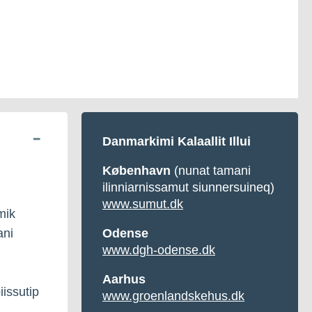
Danmarkimi Kalaallit Illui
København
(nunat tamani
ilinniarnissamut siunnersuineq)
www.sumut.dk
mik
ani
Odense
www.dgh-odense.dk
Aarhus
issutip
www.groenlandskehus.dk