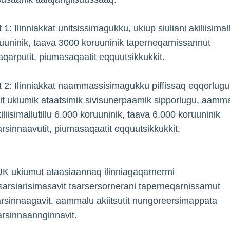
1: Ilinniakkat unitsissimagukku, ukiup siuliani akiliisimall
uuninik, taava 3000 koruuninik taperneqarnissannut
saqarputit, piumasaqaatit eqquutsikkukkit.
 2: Ilinniakkat naammassisimagukku piffissaq eqqorlugu
it ukiumik ataatsimik sivisunerpaamik sipporlugu, aamm
kiliisimallutillu 6.000 koruuninik, taava 6.000 koruuninik
rsinnaavutit, piumasaqaatit eqquutsikkukkit.
 ukiumut ataasiaannaq ilinniagaqarnermi
sarsiarisimasavit taarsersornerani taperneqarnissamut
rsinnaagavit, aammalu akiitsutit nungoreersimappata
rsinnaannginnavit.