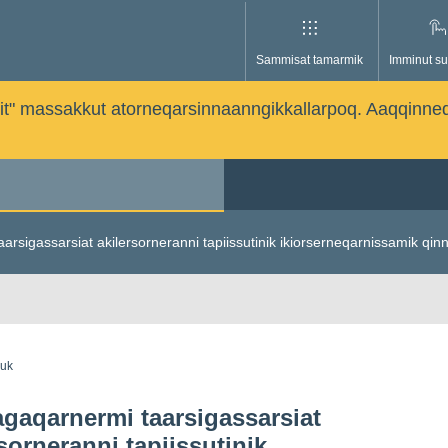
Sammisat tamarmik
Imminut su
issutit" massakkut atorneqarsinnaanngikkallarpoq. Aaqqinne
aarsigassarsiat akilersorneranni tapiissutinik ikiorserneqarnissamik qinn
guk
iagaqarnermi taarsigassarsiat
sorneranni tapiissutinik