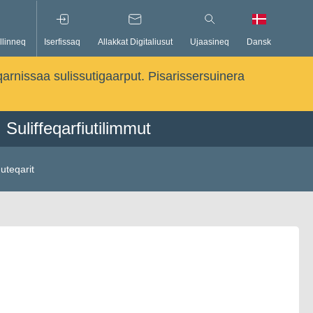
llinneq
Iserfissaq
Allakkat Digitaliusut
Ujaasineq
Dansk
qarnissaa sulissutigaarput. Pisarissersuinera
Suliffeqarfiutilimmut
uteqarit