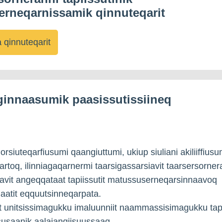
serneqarnissamik qinnuteqarit
qinnuteqarit
ginnaasumik paasissutissiineq
orsiuteqarfiusumi qaangiuttumi, ukiup siuliani akiliiffiusu
artoq, ilinniagaqarnermi taarsigassarsiavit taarsersorner
kavit angeqqataat tapiissutit matussuserneqarsinnaavoq
atit eqquutsinneqarpata.
at unitsissimagukku imaluunniit naammassisimagukku tapi
usaanik aalajangiisuussaaq.