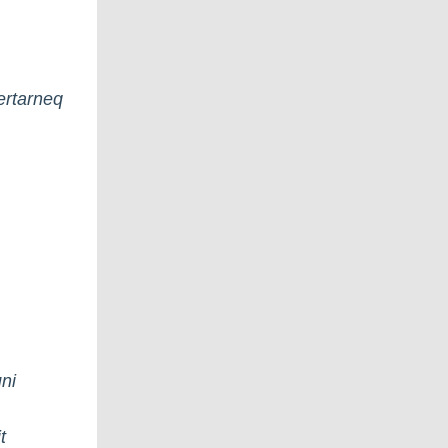
nertarneq
uni
t