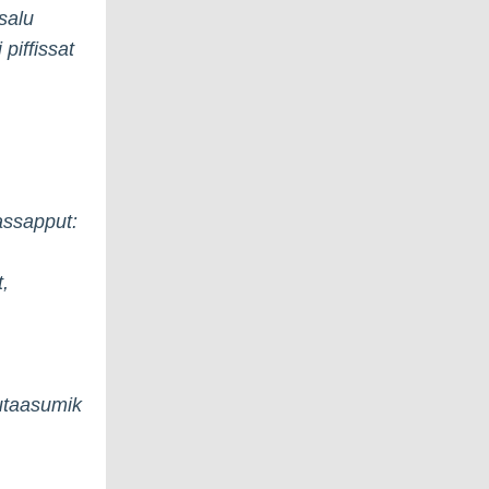
isalu
 piffissat
qassapput:
t,
utaasumik