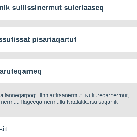
mik sullissinermut suleriaaseq
ssutissat pisariaqartut
aruteqarneq
llanneqarpoq: Ilinniartitaanermut, Kultureqarnermut,
nermut, Ilageeqarnermullu Naalakkersuisoqarfik
sit