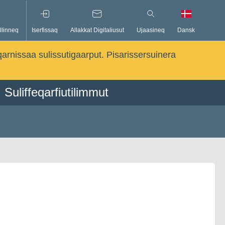
llinneq
Iserfissaq
Allakkat Digitaliusut
Ujaasineq
Dansk
qarnissaa sulissutigaarput. Pisarissersuinera
Suliffeqarfiutilimmut