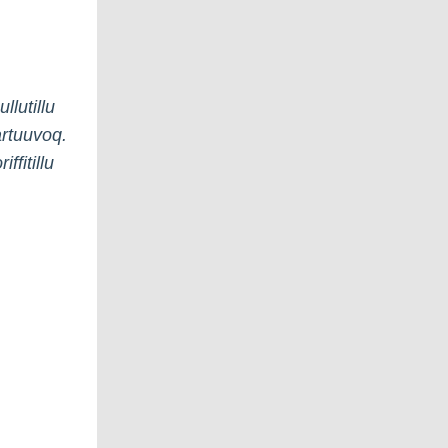
llutillu
uartuuvoq.
ffitillu