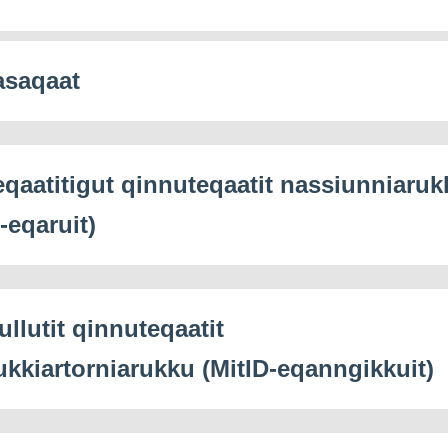
saqaat
eqaatitigut qinnuteqaatit nassiunniaruk
-eqaruit)
ullutit qinnuteqaatit
ukkiartorniarukku (MitID-eqanngikkuit)