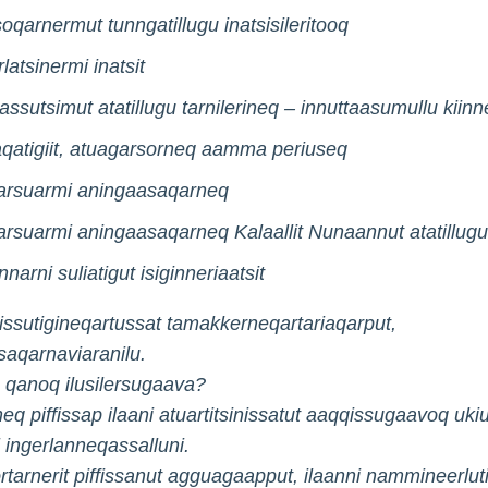
soqarnermut tunngatillugu inatsisileritooq
latsinermi inatsit
assutsimut atatillugu tarnilerineq – innuttaasumullu kiin
aqatigiit, atuagarsorneq aamma periuseq
rsuarmi aningaasaqarneq
rsuarmi aningaasaqarneq Kalaallit Nunaannut atatillugu
nnarni suliatigut isiginneriaatsit
itsissutigineqartussat tamakkerneqartariaqarput,
aqarnaviaranilu.
q qanoq ilusilersugaava?
neq piffissap ilaani atuartitsinissatut aaqqissugaavoq uki
 ingerlanneqassalluni.
ortarnerit piffissanut agguagaapput, ilaanni nammineerluti