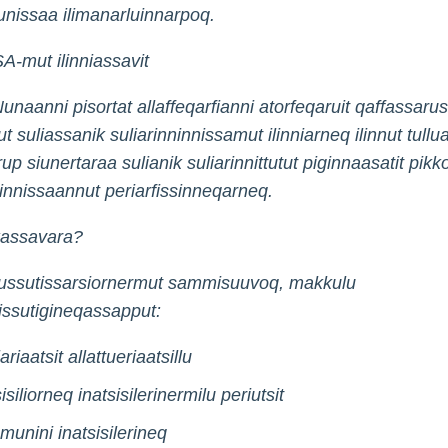
uunissaa ilimanarluinnarpoq.
-mut ilinniassavit
Nunaanni pisortat allaffeqarfianni atorfeqaruit qaffassarusu
gut suliassanik suliarinninnissamut ilinniarneq ilinnut tull
rup siunertaraa sulianik suliarinnittutut piginnaasatit pikkori
rtinnissaannut periarfissinneqarneq.
kassavara?
ussutissarsiornermut sammisuuvoq, makkulu
tsissutigineqassapput:
iariaatsit allattueriaatsillu
isiliorneq inatsisilerinermilu periutsit
unini inatsisilerineq