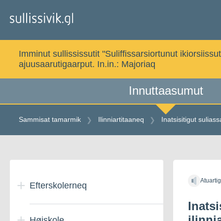
Gå
til
indholdet
Imminut sullississutit "Suliffissarsiortunut ikiorsi
ajuusaarutigaarput. In.in.:
Majoriaq
Innuttaasumut
Sammisat tamarmik
Ilinniartitaaneq
Inatsisitigut sulias
Gå
til
Atuarti
indholdet
Efterskolerneq
Inats
ilinn
Højskole
Danmarkimi