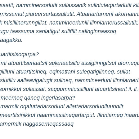
ssaatit, namminersorlutit suliassanik suliniuteqartarlutit ki
rnissamut piareersartassallutit. Atuariartarnerit akornanni
k misiliinerunngillat, nammineerlunili ilinniarnerussallutik,
lugu taassuma saniatigut suliffiit nalinginnaasoq
saagakku.
artitsisoqarpa?
rmi atuartitseriaatsit suleriaatsillu assigiinngitsut atorne
iilluni atuartitsineq, eqimattani suleqatigiinneq, suliat
siutillu aallaavigalugit sulineq, nammineerluni ilinniarneri
rsornikkut suliassat, saqqummiussilluni atuartitsinerit il. il.
meerneq qanoq ingerlasarpa?
marmik oqaluttariarsorluni allattariarsorluniluunniit
eertitsinikkut naammassineqartarput. Ilinniarneq inaar
eqarnermik naggaserneqassaaq