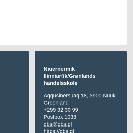
Niuernermik
Ilinniarfik/Grønlands
handelsskole
Aqqusinersuaq 18, 3900 Nuuk
Greenland
+299 32 30 99
Postbox 1038
gbs@gbs.gl
https://gbs.gl