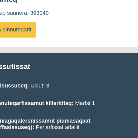
kap suunera: 393040
qinnuteqarit
ssutissat
visussuseq:
Ukiut: 3
nuteqarfissamut killerititaq:
Martsi 1
inniagaqalersnissamut piumasaqaat
ffasissuseq):
Periarfissat arlallit