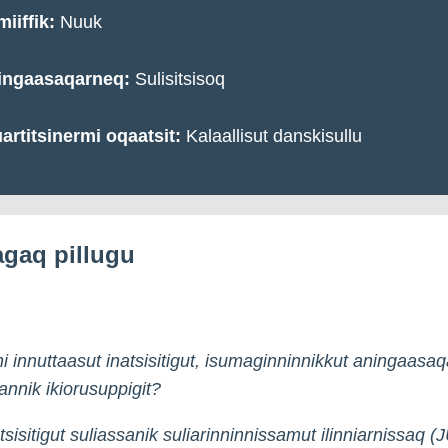
iiffik:
Nuuk
ingaasaqarneq:
Sulisitsisoq
artitsinermi oqaatsit:
Kalaallisut danskisullu
iagaq pillugu
i innuttaasut inatsisitigut, isumaginninnikkut aningaasaq
nnik ikiorusuppigit?
tsisitigut suliassanik suliarinninnissamut ilinniarnissaq 