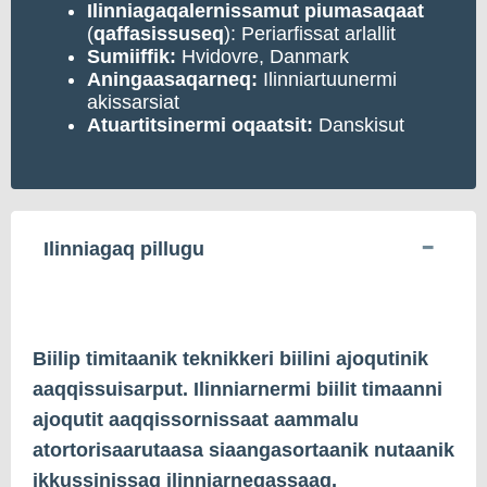
Ilinniagaqalernissamut
piumasaqaat
(
qaffasissuseq
): Periarfissat arlallit
Sumiiffik:
Hvidovre, Danmark
Aningaasaqarneq:
Ilinniartuunermi
akissarsiat
Atuartitsinermi
oqaatsit:
Danskisut
Ilinniagaq pillugu
Biilip timitaanik teknikkeri biilini ajoqutinik
aaqqissuisarput. Ilinniarnermi biilit timaanni
ajoqutit aaqqissornissaat aammalu
atortorisaarutaasa siaangasortaanik nutaanik
ikkussinissaq ilinniarneqassaaq.