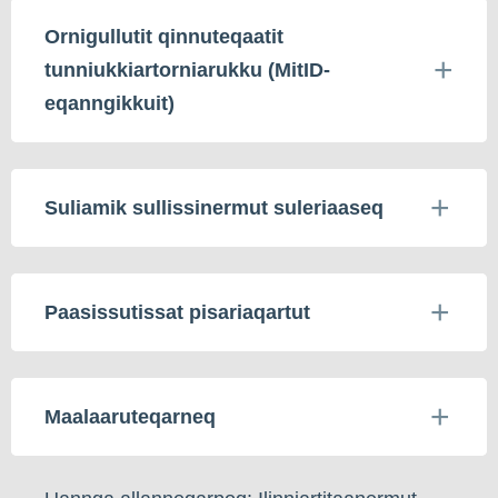
Ornigullutit qinnuteqaatit
tunniukkiartorniarukku (MitID-
eqanngikkuit)
Suliamik sullissinermut suleriaaseq
Paasissutissat pisariaqartut
Maalaaruteqarneq