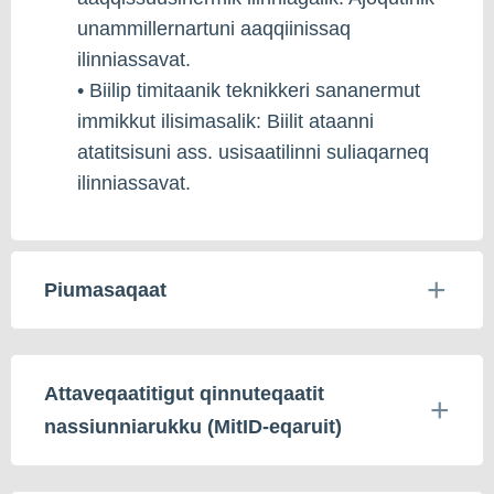
unammillernartuni aaqqiinissaq
ilinniassavat.
• Biilip timitaanik teknikkeri sananermut
immikkut ilisimasalik: Biilit ataanni
atatitsisuni ass. usisaatilinni suliaqarneq
ilinniassavat.
Piumasaqaat
Attaveqaatitigut qinnuteqaatit
nassiunniarukku (MitID-eqaruit)