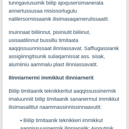
tunngaviusumik biilip ajoqusersimanerata
annertussusaa misissorlugulu
nalilersornissaanik ilisimasaqarnerulissaatit.
Inuinnaat biiliinnut, pisiniutit biiliinut,
usisaatilinnut bussillu timitaata
aaqqissuunnissaat ilinniassavat. Saffiugassianik
assigiinngitsunik suliaqarnissat ass. sisak,
alumiiniu aammalu plast ilinniassavatit.
Ilinniarnermi immikkut ilinniarnerit
Biilip timitaanik teknikkeritut aaqqissussinermik
imaluunniit biilip timitaanik sananermut immikkut
ilisimasalittut naammassinnissinnaavutit:
• Biilip timitaanik teknikkeri immikkut
aaqqissuusinermik ilinniagalik: Ajoqutinik