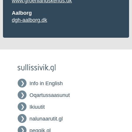
www.groenlandskehus.dk
Aalborg
dgh-aalborg.dk
Info in English
Oqartussaasunut
Ikiuutit
nalunaarutit.gl
peqqik.gl