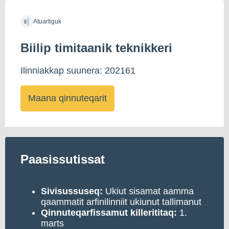
Atuartiguk
Biilip timitaanik teknikkeri
Ilinniakkap suunera: 202161
Maana qinnuteqarit
Paasissutissat
Sivisussuseq:
Ukiut sisamat aamma
qaammatit arfinilinniit ukiunut tallimanut
Qinnuteqarfissamut
killerititaq:
1.
marts