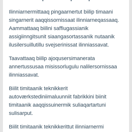
Ilinniarnermittaaq pingaarnertut biilip timaani
singarnerit aaqqissornissaat ilinniarneqassaaq.
Aammattaaq biilini saffiugassianik
assigiinngitsunit siaangasortassanik nutaanik
ilusilersuillutillu svejserinissat ilinniassavat.
Taavattaaq biilip ajoqusersimanerata
annertussusaa misissorlugulu nalilersornissaa
ilinniassavat.
Biilit timitaanik teknikkerit
autoværkstediniimaluunniit fabrikkini biinit
timitaanik aaqqissuinermik suliaqartartuni
sulisarput.
Biilit timitaanik teknikkerittut ilinniarnermi