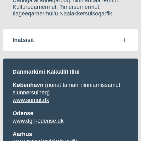
Uannga allanneqarpoq: Ilinniartitaanermut,
Kultureqarnermut, Timersornermut,
Ilageeqarnermullu Naalakkersuisoqarfik
Inatsisit
Danmarkimi Kalaallit Illui
København
(nunat tamani ilinniarnissamut
siunnersuineq)
www.sumut.dk
Odense
www.dgh-odense.dk
Aarhus