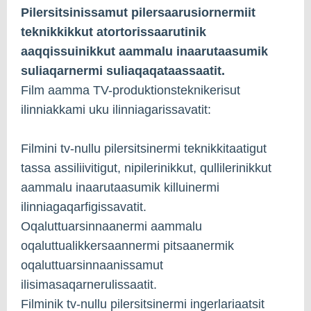
Pilersitsinissamut pilersaarusiornermiit
teknikkikkut atortorissaarutinik
aaqqissuinikkut aammalu inaarutaasumik
suliaqarnermi suliaqaqataassaatit.
Film aamma TV-produktionsteknikerisut
ilinniakkami uku ilinniagarissavatit:
Filmini tv-nullu pilersitsinermi teknikkitaatigut
tassa assiliivitigut, nipilerinikkut, qullilerinikkut
aammalu inaarutaasumik killuinermi
ilinniagaqarfigissavatit.
Oqaluttuarsinnaanermi aammalu
oqaluttualikkersaannermi pitsaanermik
oqaluttuarsinnaanissamut
ilisimasaqarnerulissaatit.
Filminik tv-nullu pilersitsinermi ingerlariaatsit