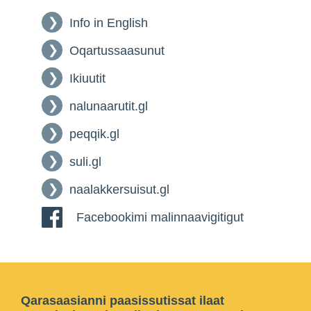
Info in English
Oqartussaasunut
Ikiuutit
nalunaarutit.gl
peqqik.gl
suli.gl
naalakkersuisut.gl
Facebookimi malinnaavigitigut
Qarasaasianni paasissutissat ilaat