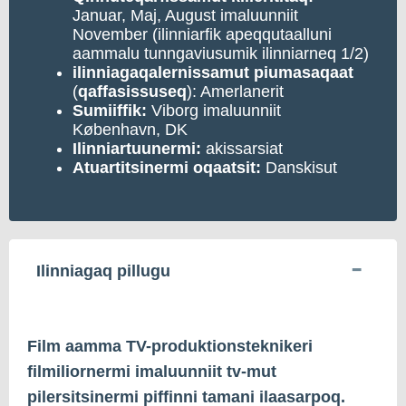
Januar, Maj, August imaluunniit
November (ilinniarfik apeqqutaalluni
aammalu tunngaviusumik ilinniarneq 1/2)
ilinniagaqalernissamut
piumasaqaat
(
qaffasissuseq
): Amerlanerit
Sumiiffik:
Viborg imaluunniit
København, DK
Ilinniartuunermi:
akissarsiat
Atuartitsinermi
oqaatsit:
Danskisut
Ilinniagaq pillugu
Film aamma TV-produktionsteknikeri
filmiliornermi imaluunniit tv-mut
pilersitsinermi piffinni tamani ilaasarpoq.