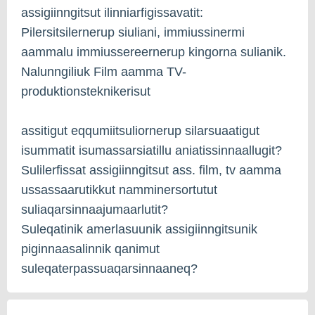
assigiinngitsut ilinniarfigissavatit:
Pilersitsilernerup siuliani, immiussinermi
aammalu immiussereernerup kingorna sulianik.
Nalunngiliuk Film aamma TV-
produktionsteknikerisut
assitigut eqqumiitsuliornerup silarsuaatigut
isummatit isumassarsiatillu aniatissinnaallugit?
Sulilerfissat assigiinngitsut ass. film, tv aamma
ussassaarutikkut namminersortutut
suliaqarsinnaajumaarlutit?
Suleqatinik amerlasuunik assigiinngitsunik
piginnaasalinnik qanimut
suleqaterpassuaqarsinnaaneq?