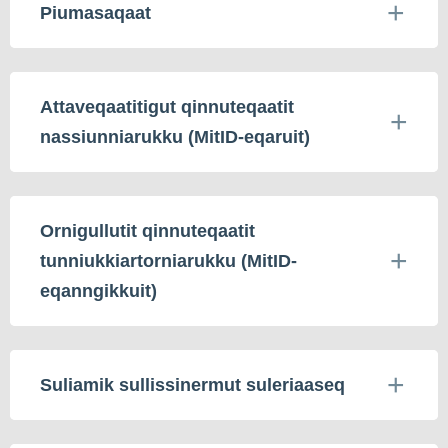
Piumasaqaat
Attaveqaatitigut qinnuteqaatit
nassiunniarukku (MitID-eqaruit)
Ornigullutit qinnuteqaatit
tunniukkiartorniarukku (MitID-
eqanngikkuit)
Suliamik sullissinermut suleriaaseq