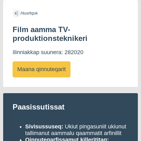
Atuartiguk
Film aamma TV-
produktionsteknikeri
Ilinniakkap suunera: 282020
Maana qinnuteqarit
Paasissutissat
Sivisussuseq:
Ukiut pingasuniit ukiunut
tallimanut aammalu qaammatit arfinillit
Qinnuteqarfissamut
killerititaq: