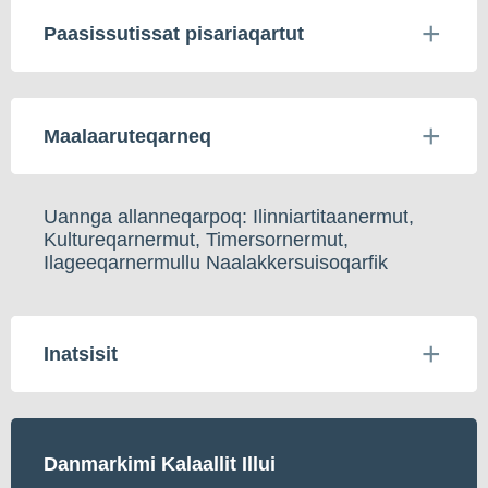
Paasissutissat pisariaqartut
Maalaaruteqarneq
Uannga allanneqarpoq: Ilinniartitaanermut,
Kultureqarnermut, Timersornermut,
Ilageeqarnermullu Naalakkersuisoqarfik
Inatsisit
Danmarkimi Kalaallit Illui