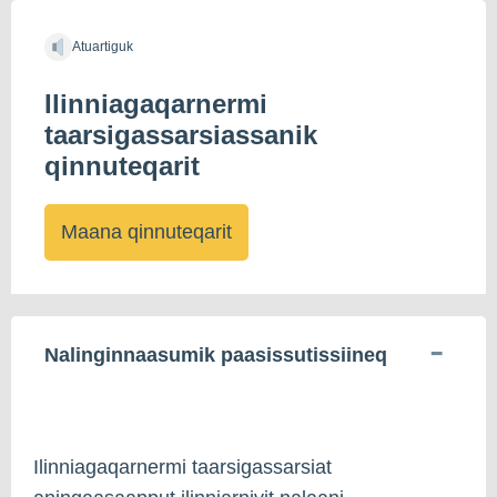
Atuartiguk
Ilinniagaqarnermi
taarsigassarsiassanik
qinnuteqarit
Maana qinnuteqarit
Nalinginnaasumik paasissutissiineq
Ilinniagaqarnermi taarsigassarsiat