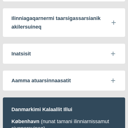
Ilinniagaqarnermi taarsigassarsianik
akilersuineq
Inatsisit
Aamma atuarsinnaasatit
Danmarkimi Kalaallit Illui
København
(nunat tamani ilinniarnissamut