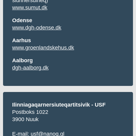
siunnersuineq)
www.sumut.dk
Odense
www.dgh-odense.dk
Aarhus
www.groenlandskehus.dk
Aalborg
dgh-aalborg.dk
Ilinniagaqarnersiuteqartitsivik - USF
Postboks 1022
3900 Nuuk
E-mail:
usf@nanoq.gl