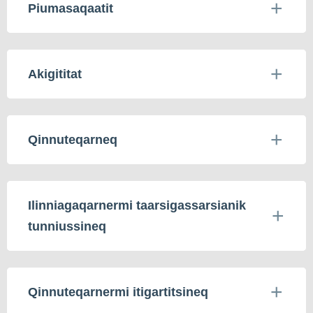
Piumasaqaatit
Akigititat
Qinnuteqarneq
Ilinniagaqarnermi taarsigassarsianik
tunniussineq
Qinnuteqarnermi itigartitsineq