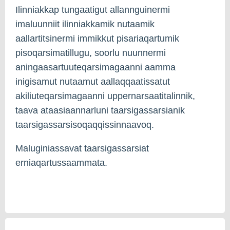
Ilinniakkap tungaatigut allannguinermi
imaluunniit ilinniakkamik nutaamik
aallartitsinermi immikkut pisariaqartumik
pisoqarsimatillugu, soorlu nuunnermi
aningaasartuuteqarsimagaanni aamma
inigisamut nutaamut aallaqqaatissatut
akiliuteqarsimagaanni uppernarsaatitalinnik,
taava ataasiaannarluni taarsigassarsianik
taarsigassarsisoqaqqissinnaavoq.
Maluginiassavat taarsigassarsiat
erniaqartussaammata.