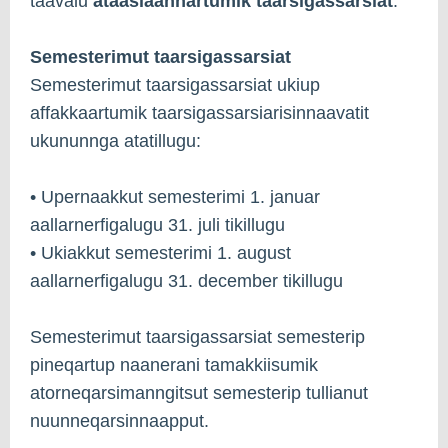
taavalu
ataasiaannartumik taarsigassarsiat
.
Semesterimut taarsigassarsiat
Semesterimut taarsigassarsiat ukiup
affakkaartumik taarsigassarsiarisinnaavatit
ukununnga atatillugu:
• Upernaakkut semesterimi 1. januar
aallarnerfigalugu 31. juli tikillugu
• Ukiakkut semesterimi 1. august
aallarnerfigalugu 31. december tikillugu
Semesterimut taarsigassarsiat semesterip
pineqartup naanerani tamakkiisumik
atorneqarsimanngitsut semesterip tullianut
nuunneqarsinnaapput.