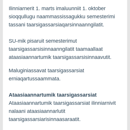
Ilinniarnerit 1. marts imaluunniit 1. oktober
sioqqullugu naammassissagukku semesterimi
tassani taarsigassarsiaqarsinnaanngilatit.
SU-mik pisaruit semesterimut
taarsigassarsisinnaanngilatit taamaallaat
ataasiaannartumik taarsigassarsisinnaavutit.
Maluginiassavat taarsigassarsiat
erniaqartussaammata.
Ataasiaannartumik taarsigassarsiat
Ataasiaannartumik taarsigassarsiat ilinniarnivit
nalaani ataasiaannarlutit
taarsigassarsiarisinnaasaraatit.