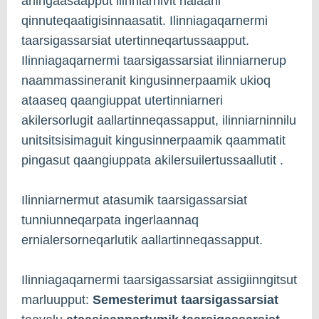
aningaasaapput ilinniarnivit nalaani
qinnuteqaatigisinnaasatit. Ilinniagaqarnermi
taarsigassarsiat utertinneqartussaapput.
Ilinniagaqarnermi taarsigassarsiat ilinniarnerup
naammassineranit kingusinnerpaamik ukioq
ataaseq qaangiuppat utertinniarneri
akilersorlugit aallartinneqassapput, ilinniarninnilu
unitsitsisimaguit kingusinnerpaamik qaammatit
pingasut qaangiuppata akilersuilertussaallutit .
Ilinniarnermut atasumik taarsigassarsiat
tunniunneqarpata ingerlaannaq
ernialersorneqarlutik aallartinneqassapput.
Ilinniagaqarnermi taarsigassarsiat assigiinngitsut
marluupput:
Semesterimut taarsigassarsiat