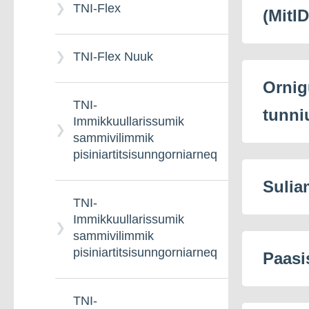
TNI-Flex
(MitID
Receptionisti
eGENK –
TNI-Flex Nuuk
Ilinniarnertuunngorniarfimmi
naammaqutissamik
Ornig
Saaffiginnittarfimmi
atuartitsissutit
takornariaqarnermilu
TNI-
tunni
ikiorti
Immikkuullarissumik
sammivilimmik
eGENK –
pisiniartitsisunngorniarneq
Ilinniarnertuunngorniarfimmi
Saqisoq
atuartitsissut ataaseq
Sulia
TNI-
Immikkuullarissumik
Atlantikup Avannaani
sammivilimmik
Ilinniarnertuunngorniarfik
pisiniartitsisunngorniarneq
(NGK)
Paasi
TNI-
e2-årig Kulturi