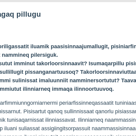
iagaq pillugu
oriligassatit iluamik paasisinnaajumallugit, pisiniarfi
t nammineq pilersiguk.
sutut imminut takorloorsinnaavit? Isumaqarpillu pisi
sullillugit pissanganartuusoq? Takorloorsinnaviutta
fimmi sulinissat imaluunniit namminersortutut? Taava
fimmiutut ilinniarneq immaqa ilinnoortuuvoq.
iarfimmiunngorniarnermi periarfissinneqassaatit tuniniaa
rnissarnut. Pisisartut qanoq sullinnissaat qanorlu pisiass
ik tunisaqarnissat ilinniassavat. Ilinniarneq naammassi
up iluani suliassat assigiingitsorpassuit naammassisinnaal