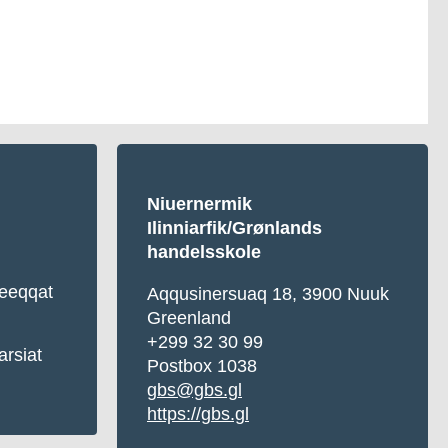
Niuernermik
Ilinniarfik/Grønlands
handelsskole
eqqat
Aqqusinersuaq 18, 3900 Nuuk
Greenland
+299 32 30 99
arsiat
Postbox 1038
gbs@gbs.gl
https://gbs.gl