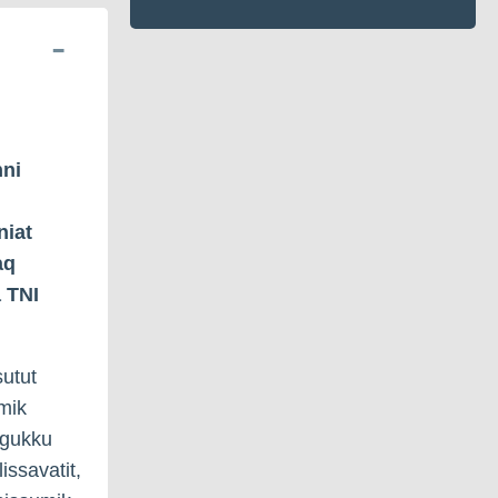
nni
niat
aq
 TNI
sutut
amik
ngukku
issavatit,