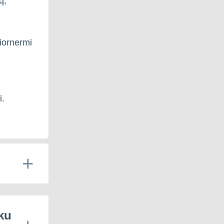
q,
iornermi
i.
ku