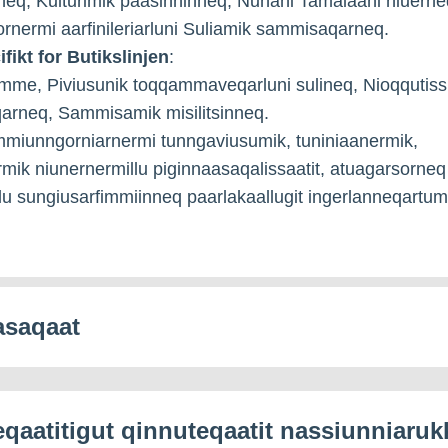
ineq, Kulturimik paasinninneq, Nunani Tamalaani niuerne
rnermi aarfinileriarluni Suliamik sammisaqarneq.
fikt for Butikslinjen
:
mme, Piviusunik toqqammaveqarluni sulineq, Nioqqutiss
qarneq, Sammisamik misilitsinneq.
immiunngorniarnermi tunngaviusumik, tuniniaanermik,
ermik niunernermillu piginnaasaqalissaatit, atuagarsorneq
ilu sungiusarfimmiinneq paarlakaallugit ingerlanneqartum
saqaat
eqaatitigut qinnuteqaatit nassiunniaruk