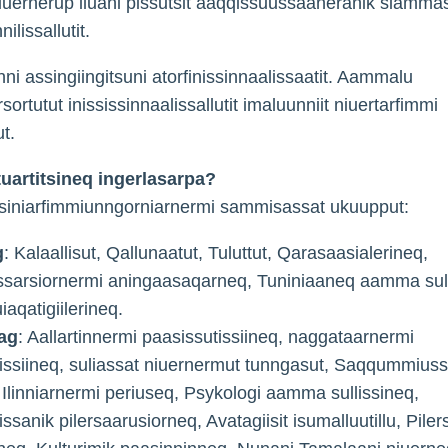
iuernerup iluani pissutsit aaqqissuussaaneranik siamma
nilissallutit.
nni assingiingitsuni atorfinissinnaalissaatit. Aammalu
rtutut inississinnaalissallutit imaluunniit niuertarfimmi
t.
uartitsineq ingerlasarpa?
siniarfimmiunngorniarnermi sammisassat ukuupput:
g
: Kalaallisut, Qallunaatut, Tuluttut, Qarasaasialerineq,
ssarsiornermi aningaasaqarneq, Tuniniaaneq aamma sul
uiaqatigiilerineq.
ag
: Aallartinnermi paasissutissiineq, naggataarnermi
issiineq, suliassat niuernermut tunngasut, Saqqummiuss
 Ilinniarnermi periuseq, Psykologi aamma sullissineq,
issanik pilersaarusiorneq, Avatagiisit isumalluutillu, Piler