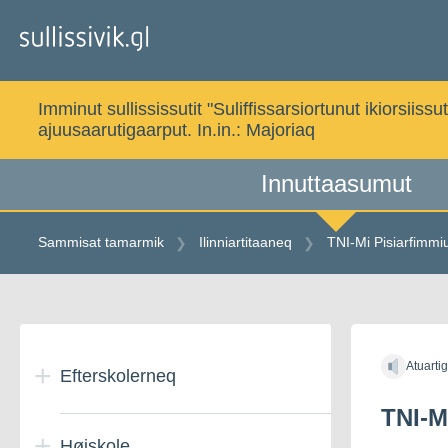
Gå
til
indholdet
Imminut sullississutit "Suliffissarsiortunut ikiorsi
ajuusaarutigaarput. In.in.:
Majoriaq
Innuttaasumut
Sammisat tamarmik
Ilinniartitaaneq
TNI-Mi Pisiarfimm
Gå
til
Atuarti
indholdet
Efterskolerneq
TNI-M
Højskole
Danmarkimi