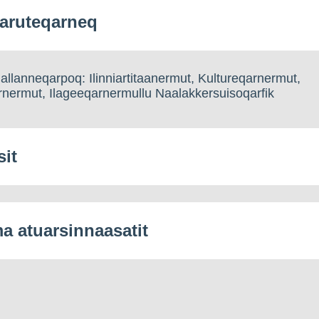
aruteqarneq
llanneqarpoq: Ilinniartitaanermut, Kultureqarnermut,
nermut, Ilageeqarnermullu Naalakkersuisoqarfik
sit
 atuarsinnaasatit