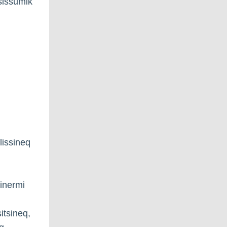
sissumik
lissineq
inermi
sitsineq,