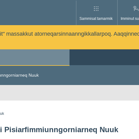
Sammisat tamarmik
Imminut su
issutit" massakkut atorneqarsinnaanngikkallarpoq. Aaqqinne
iunngorniarneq Nuuk
guk
i Pisiarfimmiunngorniarneq Nuuk