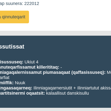
kap suunera: 222012
qinnuteqarit
ssutissat
visussuseq:
Ukiut 4
nuteqarfissamut killerititaq:
-
nniagaqalernissamut piumasaqaat (qaffasissuseq):
Me
arfiat
iiffik:
Nuuk
ingaasaqarneq:
Ilinniagaqarnersiutit + Ilinniartutut akiss
artitsinermi oqaatsit:
kalaallisut danskisullu