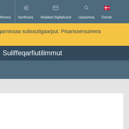
llinneq
Iserfissaq
Allakkat Digitaliusut
Ujaasineq
Dansk
qarnissaa sulissutigaarput. Pisarissersuinera
Suliffeqarfiutilimmut