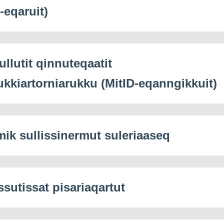
-eqaruit)
ullutit qinnuteqaatit
ukkiartorniarukku (MitID-eqanngikkuit)
mik sullissinermut suleriaaseq
ssutissat pisariaqartut