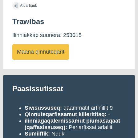
Atuartiguk
Trawlbas
Ilinniakkap suunera: 253015
Maana qinnuteqarit
Paasissutissat
Sivisussuseq:
qaammatit arfinillit 9
Qinnuteqarfissamut killerititaq:
-
ilinniagaqalernissamut piumasaqaat
(qaffasissuseq):
Periarfissat arlallit
Sumiiffik:
Nuuk