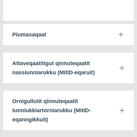
Piumasaqaat
Attaveqaatitigut qinnuteqaatit
nassiunniarukku (MitID-eqaruit)
Ornigullutit qinnuteqaatit
tunniukkiartorniarukku (MitID-
eqanngikkuit)