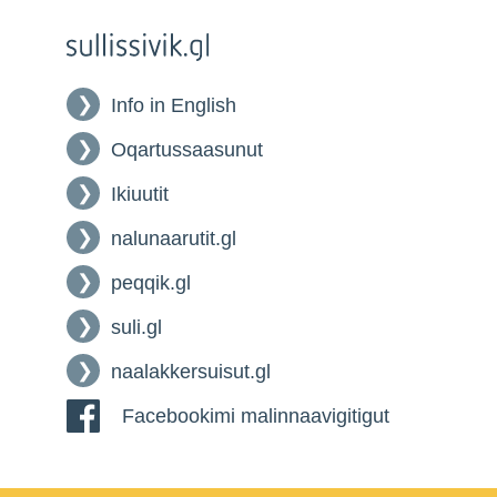
Info in English
Oqartussaasunut
Ikiuutit
nalunaarutit.gl
peqqik.gl
suli.gl
naalakkersuisut.gl
Facebookimi malinnaavigitigut