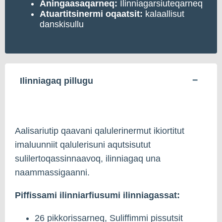
Aningaasaqarneq:
Ilinniagarsiuteqarneq
Atuartitsinermi oqaatsit:
kalaallisut
danskisullu
Ilinniagaq pillugu
Aalisariutip qaavani qalulerinermut ikiortitut
imaluunniit qalulerisuni aqutsisutut
sulilertoqassinnaavoq, ilinniagaq una
naammassigaanni.
Piffissami ilinniarfiusumi ilinniagassat:
26 pikkorissarneq, Suliffimmi pissutsit