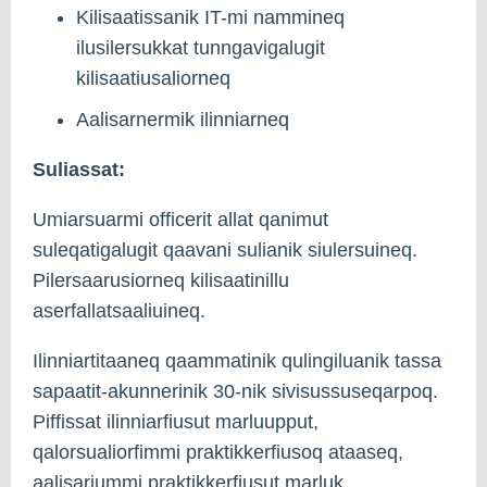
Kilisaatissanik IT-mi nammineq
ilusilersukkat tunngavigalugit
kilisaatiusaliorneq
Aalisarnermik ilinniarneq
Suliassat:
Umiarsuarmi officerit allat qanimut
suleqatigalugit qaavani sulianik siulersuineq.
Pilersaarusiorneq kilisaatinillu
aserfallatsaaliuineq.
Ilinniartitaaneq qaammatinik qulingiluanik tassa
sapaatit-akunnerinik 30-nik sivisussuseqarpoq.
Piffissat ilinniarfiusut marluupput,
qalorsualiorfimmi praktikkerfiusoq ataaseq,
aalisariummi praktikkerfiusut marluk.