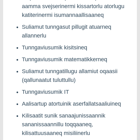
aamma svejserinermi kissartorlu atorlugu
katiterinermi isumannaallisaaneq
Suliamut tunngasut pillugit atuarneq
allannerlu
Tunngaviusumik kisitsineq
Tunngaviusumik matematikkerneq
Suliamut tunngatillugu allamiut oqaasii
(qallunaatut tuluttullu)
Tunngaviusumik IT
Aalisartup atortuinik aserfallatsaaliuineq
Kilisaatit sunik sanaajunissaannik
sananissaannillu toqqaaneq,
kilisattuusaaneq misiliinerlu