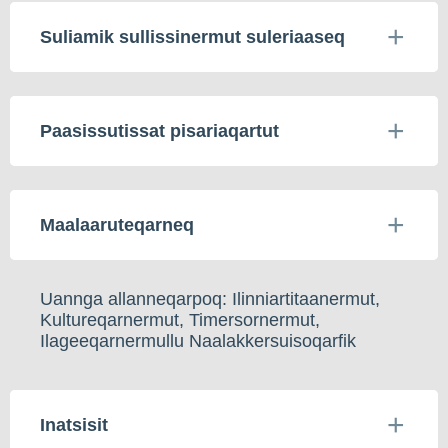
Suliamik sullissinermut suleriaaseq
Paasissutissat pisariaqartut
Maalaaruteqarneq
Uannga allanneqarpoq: Ilinniartitaanermut,
Kultureqarnermut, Timersornermut,
Ilageeqarnermullu Naalakkersuisoqarfik
Inatsisit