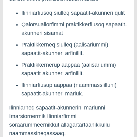
Ilinniarfiusoq siulleq sapaatit-akunneri qulit
Qalorsualiorfimmi praktikkerfiusoq sapaatit-
akunneri sisamat
Praktikkerneq siulleq (aalisariummi)
sapaatit-akunneri arfinillit.
Praktikkernerup aappaa (aalisariummi)
sapaatit-akunneri arfinillit.
Ilinniarfiusup aappaa (naammassiilluni)
sapaatit-akunneri marluk.
Ilinniarneq sapaatit-akunnerini marlunni
Imarsiornermik Ilinniarfimmi
soraarummeernikkut allagartartaanikkullu
naammassineqassaaq.