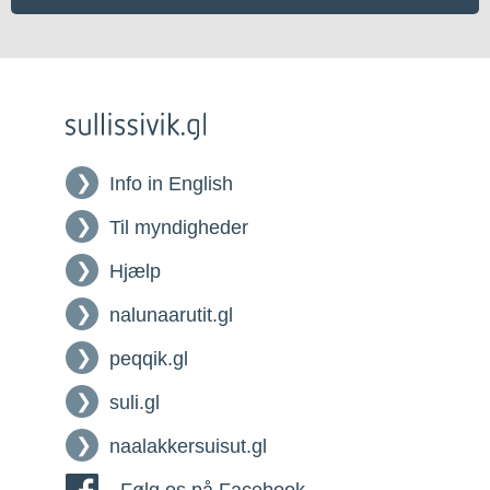
Info in English
Til myndigheder
Hjælp
nalunaarutit.gl
peqqik.gl
suli.gl
naalakkersuisut.gl