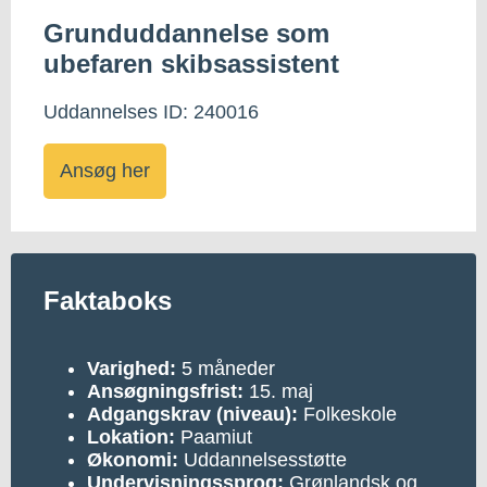
Grunduddannelse som
ubefaren skibsassistent
Uddannelses ID: 240016
Ansøg her
Faktaboks
Varighed:
5 måneder
Ansøgningsfrist:
15. maj
Adgangskrav (niveau):
Folkeskole
Lokation:
Paamiut
Økonomi:
Uddannelsesstøtte
Undervisningssprog:
Grønlandsk og