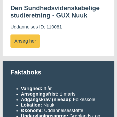
Den Sundhedsvidenskabelige
studieretning - GUX Nuuk
Uddannelses ID: 110081
Ansøg her
Faktaboks
Varighed:
3 år
Ansøgningsfrist:
1 marts
Adgangskrav
(niveau):
Folkeskole
Lokation:
Nuuk
Økonomi:
Uddannelsesstøtte
Undervisningssprog:
Grønlandsk og