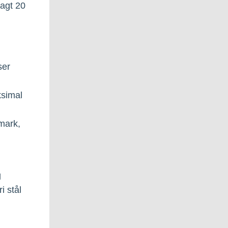
agt 20
ser
ksimal
nmark,
g
i stål