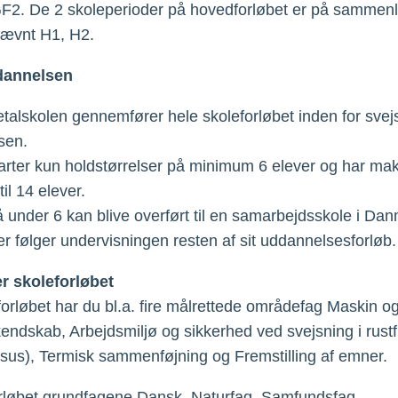
F2. De 2 skoleperioder på hovedforløbet er på sammenl
nævnt H1, H2.
dannelsen
talskolen gennemfører hele skoleforløbet inden for svej
sen.
arter kun holdstørrelser på minimum 6 elever og har ma
til 14 elever.
å under 6 kan blive overført til en samarbejdsskole i Da
er følger undervisningen resten af sit uddannelsesforløb.
r skoleforløbet
orløbet har du bl.a. fire målrettede områdefag Maskin o
endskab, Arbejdsmiljø og sikkerhed ved svejsning i rustfr
rsus), Termisk sammenføjning og Fremstilling af emner.
rløbet grundfagene Dansk, Naturfag, Samfundsfag,