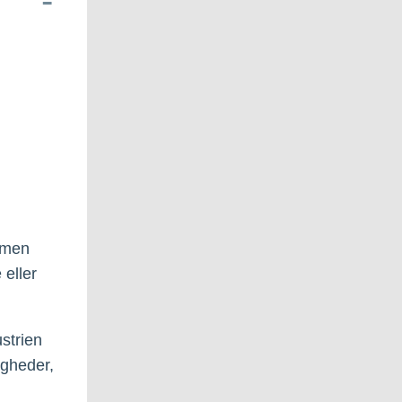
, men
eller
ustrien
igheder,