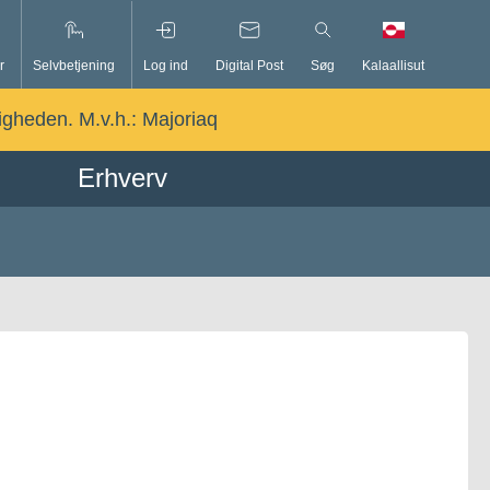
r
Selvbetjening
Log ind
Digital Post
Søg
Kalaallisut
ligheden. M.v.h.:
Majoriaq
Erhverv