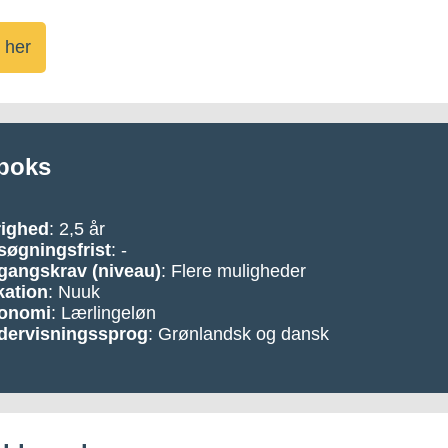
 her
boks
righed
: 2,5 år
søgningsfrist
: -
gangskrav (niveau)
: Flere muligheder
kation
: Nuuk
onomi
: Lærlingeløn
dervisningssprog
: Grønlandsk og dansk