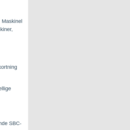
, Maskinel
kiner,
ortning
llige
dende SBC-