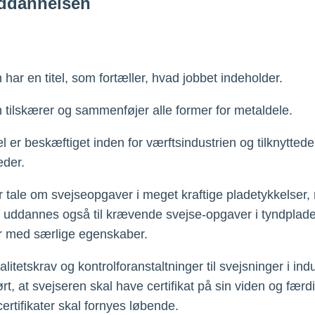
ddannelsen
 har en titel, som fortæller, hvad jobbet indeholder.
 tilskærer og sammenføjer alle former for metaldele.
el er beskæftiget inden for værftsindustrien og tilknyttede
eder.
r tale om svejseopgaver i meget kraftige pladetykkelser
 uddannes også til krævende svejse-opgaver i tyndplade 
r med særlige egenskaber.
itetskrav og kontrolforanstaltninger til svejsninger i ind
rt, at svejseren skal have certifikat på sin viden og færd
ertifikater skal fornyes løbende.