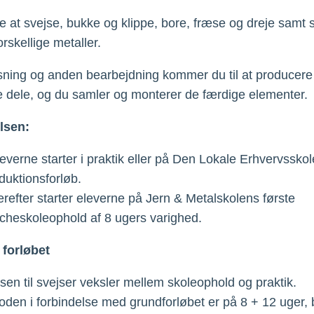
re at svejse, bukke og klippe, bore, fræse og dreje samt
orskellige metaller.
ning og anden bearbejdning kommer du til at producere
ge dele, og du samler og monterer de færdige elementer.
lsen:
leverne starter i praktik eller på Den Lokale Erhvervssko
oduktionsforløb.
erefter starter eleverne på Jern & Metalskolens første
cheskoleophold af 8 ugers varighed.
 forløbet
en til svejser veksler mellem skoleophold og praktik.
oden i forbindelse med grundforløbet er på 8 + 12 uger