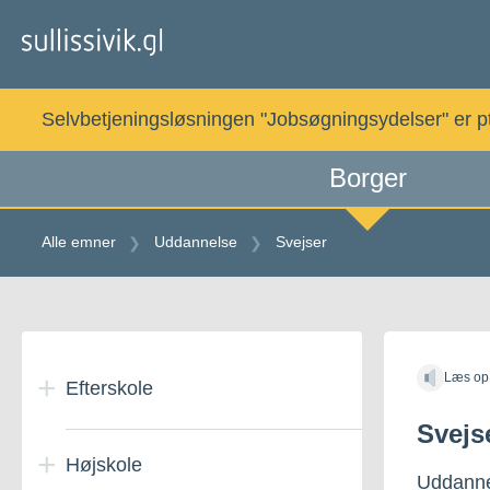
Gå
til
indholdet
Selvbetjeningsløsningen "Jobsøgningsydelser" er pt. 
Borger
Alle emner
Uddannelse
Svejser
Gå
til
Læs op
indholdet
Efterskole
Svejs
Højskole
Efterskoleophold i
Uddanne