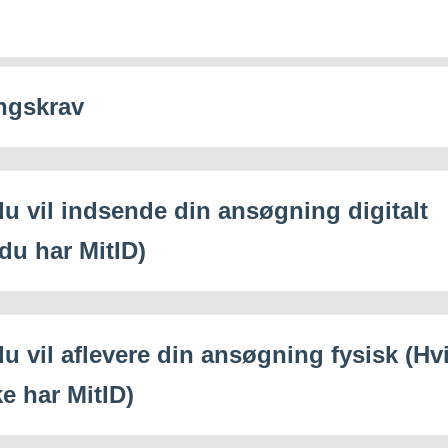
ngskrav
du vil indsende din ansøgning digitalt
 du har MitID)
du vil aflevere din ansøgning fysisk (Hv
e har MitID)