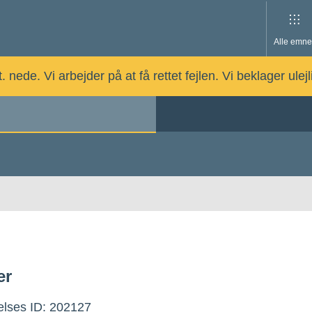
Alle emne
nede. Vi arbejder på at få rettet fejlen. Vi beklager ulej
er
lses ID: 202127