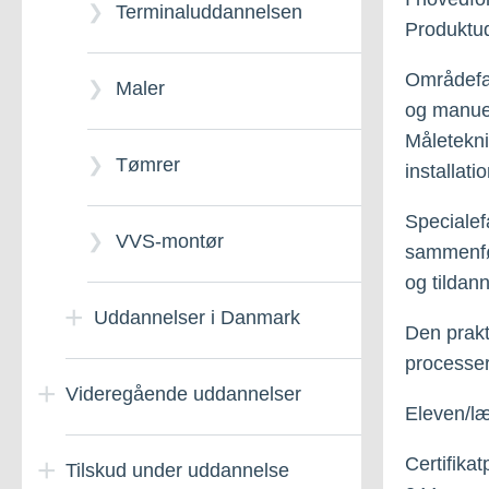
profil Nuuk
Terminaluddannelsen
enkeltfag
Produktud
Tjener
Sundhedshjælper
Områdefag
TNI-salgsassistent uden
Maler
Nordatlantisk gymnasium
og manuel
profil
(NGK)
Tandplejer
Måletekni
Tømrer
installat
TNI-salgsassistent uden
E2-årig Kultur
profil Nuuk
Specialef
VVS-montør
sammenføj
2-årig
og tilda
studieforberedende
Uddannelser i Danmark
uddannelse
Den prakt
processer
Videregående uddannelser
Automatikfagtekniker
e2-årig Science
Eleven/læ
Certifika
Tilskud under uddannelse
Cykel, knallert og
Ansøg videregående