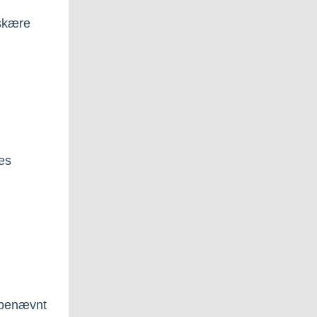
 skære
les
, benævnt